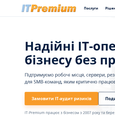
Послуги
Ріше
Надійні IT-оп
бізнесу без п
Підтримуємо робочі місця, сервери, резе
для SMB-команд, яким критично працю
Замовити ІТ-аудит ризиків
Под
IT-Premium працює з бізнесом з 2007 року та бере