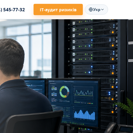
4) 545-77-32
ІТ-аудит ризиків
Укр