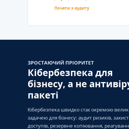
Почати з аудиту
ЗРОСТАЮЧИЙ ПРІОРИТЕТ
Кібербезпека для
бізнесу, а не антивір
пакеті
Кібербезпека швидко стає окремою вели
задачею для бізнесу: аудит ризиків, захис
доступів, резервне копіювання, реагуванн