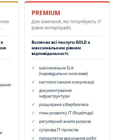
PREMIUM
ично
Для компаній, які потребують ІТ
.
рівня ентерпрайз.
 з
Включає всі послуги GOLD з
тою
максимальним рівнем
відповідальності.
максимальне SLA
(індивідуально можливе)
кастомні канали комунікації
днання
документування
інфраструктури
розширена кібербезпека
план розвитку IT (Roadmap)
регулярний аналіз ризиків
супровід ІТ-проєктів
и
пріоритетне виконання робіт