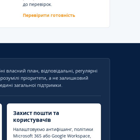
до перевірок.
Перевірити готовність
бні власний план, відповідальні, регулярні
зрозумілі пріоритети, а не залишковий
едині загальної підтримки.
Захист пошти та
користувачів
Налаштовуємо антифішинг, політики
Microsoft 365 або Google Workspace,