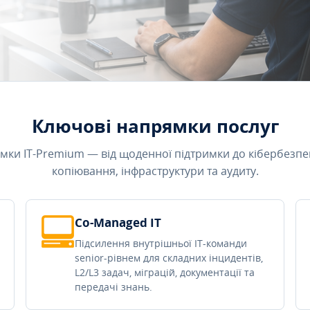
Ключові напрямки послуг
мки IT-Premium — від щоденної підтримки до кібербезпе
копіювання, інфраструктури та аудиту.
Co-Managed IT
Підсилення внутрішньої IT-команди
senior-рівнем для складних інцидентів,
L2/L3 задач, міграцій, документації та
передачі знань.