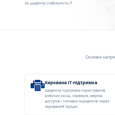
за щоденну стабільність IT.
Основні напря
Керована IT-підтримка
Щоденна підтримка користувачів,
робочих місць, серверів, мережі,
доступів і типових інцидентів через
керований процес.