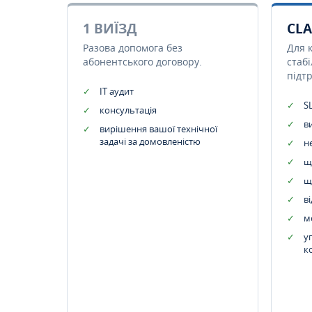
1 ВИЇЗД
CLA
Разова допомога без
Для 
абонентського договору.
стаб
підт
IT аудит
SL
консультація
в
вирішення вашої технічної
задачі за домовленістю
н
щ
щ
в
м
у
к