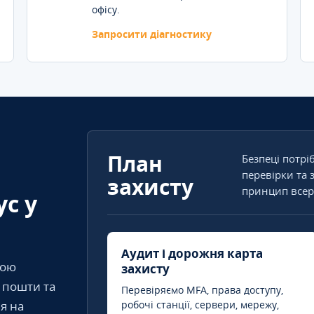
офісу.
Запросити діагностику
План
Безпеці потрі
перевірки та 
захисту
принцип всер
ус у
Аудит і дорожня карта
кою
захисту
т пошти та
Перевіряємо MFA, права доступу,
я на
робочі станції, сервери, мережу,