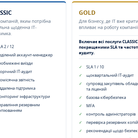
SSIC
GOLD
компаній, яким потрібна
Для бізнесу, де IT вже крит
ільна щоденна IT-
впливає на роботу компанії
римка.
Включає всі послуги CLASSIC
A 2 / 12
покращеними SLA та часто
аудиту.
иділений аккаунт-менеджер
еобмежені виїзди
SLA 1 / 10
орічний IT-аудит
щоквартальний IT-аудит
омісячна звітність
супровід закупівель обла
іддалена підтримка
та ліцензій
оніторинг інфраструктури
базова кібербезпека
правління резервним
MFA
опіюванням
контроль адміністраторів
перевірка резервних копій
рекомендації щодо безпек