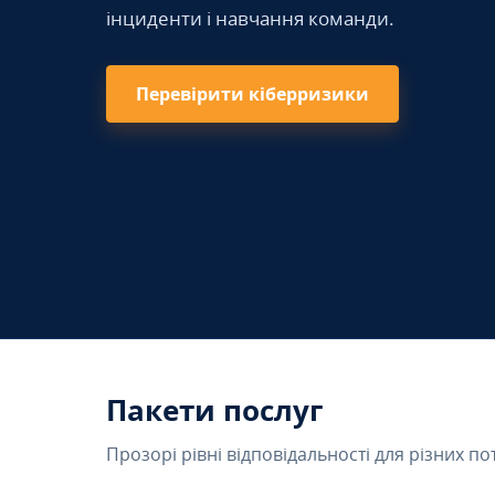
інциденти і навчання команди.
Перевірити кіберризики
Пакети послуг
Прозорі рівні відповідальності для різних по