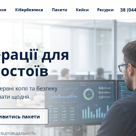
38 (04
ння
Кібербезпека
Пакети
Кейси
Ресурси
ерації для
ростоїв
рвні копії та безпеку
вати щодня.
ивитись пакети
 відповідальність