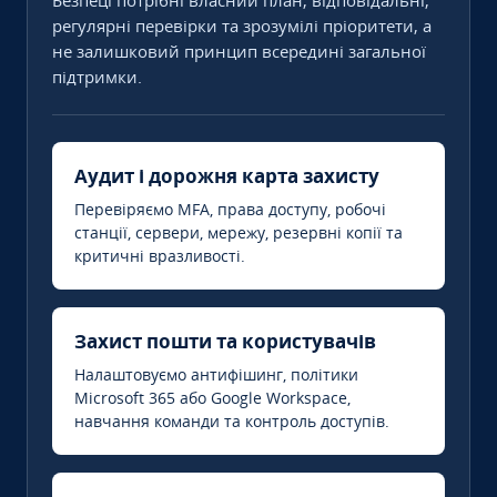
Безпеці потрібні власний план, відповідальні,
регулярні перевірки та зрозумілі пріоритети, а
не залишковий принцип всередині загальної
підтримки.
Аудит і дорожня карта захисту
Перевіряємо MFA, права доступу, робочі
станції, сервери, мережу, резервні копії та
критичні вразливості.
Захист пошти та користувачів
Налаштовуємо антифішинг, політики
Microsoft 365 або Google Workspace,
навчання команди та контроль доступів.