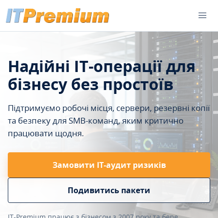
Надійні IT-операції для
бізнесу без простоїв
Підтримуємо робочі місця, сервери, резервні копії
та безпеку для SMB-команд, яким критично
працювати щодня.
Замовити ІТ-аудит ризиків
Подивитись пакети
IT-Premium працює з бізнесом з 2007 року та бере