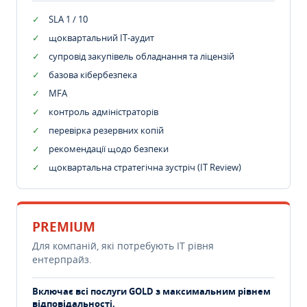
SLA 1 / 10
щоквартальний IT-аудит
супровід закупівель обладнання та ліцензій
базова кібербезпека
MFA
контроль адміністраторів
перевірка резервних копій
рекомендації щодо безпеки
щоквартальна стратегічна зустріч (IT Review)
PREMIUM
Для компаній, які потребують ІТ рівня
ентерпрайз.
Включає всі послуги GOLD з максимальним рівнем
відповідальності.