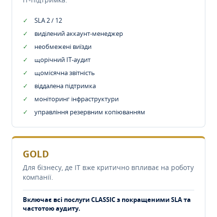
SLA 2 / 12
виділений аккаунт-менеджер
необмежені виїзди
щорічний IT-аудит
щомісячна звітність
віддалена підтримка
моніторинг інфраструктури
управління резервним копіюванням
GOLD
Для бізнесу, де IT вже критично впливає на роботу
компанії.
Включає всі послуги CLASSIC з покращеними SLA та
частотою аудиту.