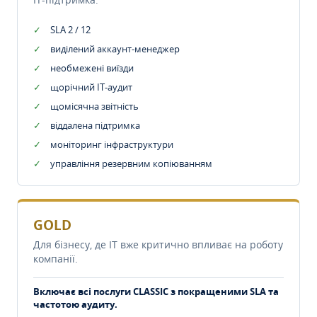
SLA 2 / 12
виділений аккаунт-менеджер
необмежені виїзди
щорічний IT-аудит
щомісячна звітність
віддалена підтримка
моніторинг інфраструктури
управління резервним копіюванням
GOLD
Для бізнесу, де IT вже критично впливає на роботу
компанії.
Включає всі послуги CLASSIC з покращеними SLA та
частотою аудиту.