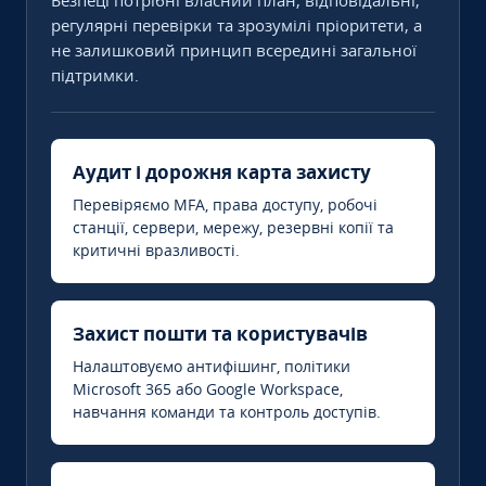
Безпеці потрібні власний план, відповідальні,
регулярні перевірки та зрозумілі пріоритети, а
не залишковий принцип всередині загальної
підтримки.
Аудит і дорожня карта захисту
Перевіряємо MFA, права доступу, робочі
станції, сервери, мережу, резервні копії та
критичні вразливості.
Захист пошти та користувачів
Налаштовуємо антифішинг, політики
Microsoft 365 або Google Workspace,
навчання команди та контроль доступів.