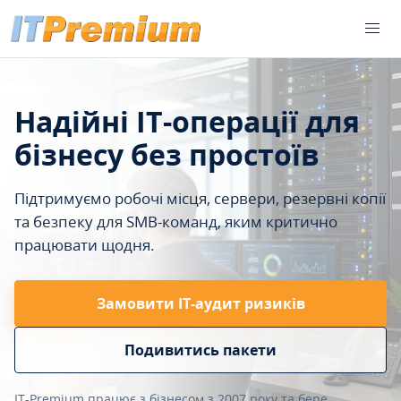
Надійні IT-операції для
бізнесу без простоїв
Підтримуємо робочі місця, сервери, резервні копії
та безпеку для SMB-команд, яким критично
працювати щодня.
Замовити ІТ-аудит ризиків
Подивитись пакети
IT-Premium працює з бізнесом з 2007 року та бере