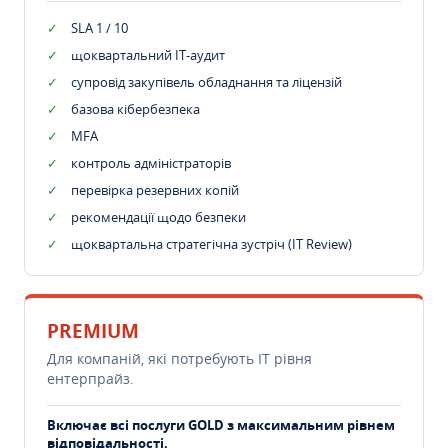
SLA 1 / 10
щоквартальний IT-аудит
супровід закупівель обладнання та ліцензій
базова кібербезпека
MFA
контроль адміністраторів
перевірка резервних копій
рекомендації щодо безпеки
щоквартальна стратегічна зустріч (IT Review)
PREMIUM
Для компаній, які потребують ІТ рівня
ентерпрайз.
Включає всі послуги GOLD з максимальним рівнем
відповідальності.