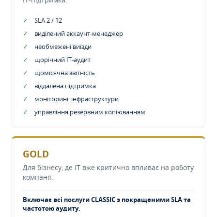
SLA 2 / 12
виділений аккаунт-менеджер
необмежені виїзди
щорічний IT-аудит
щомісячна звітність
віддалена підтримка
моніторинг інфраструктури
управління резервним копіюванням
GOLD
Для бізнесу, де IT вже критично впливає на роботу
компанії.
Включає всі послуги CLASSIC з покращеними SLA та
частотою аудиту.