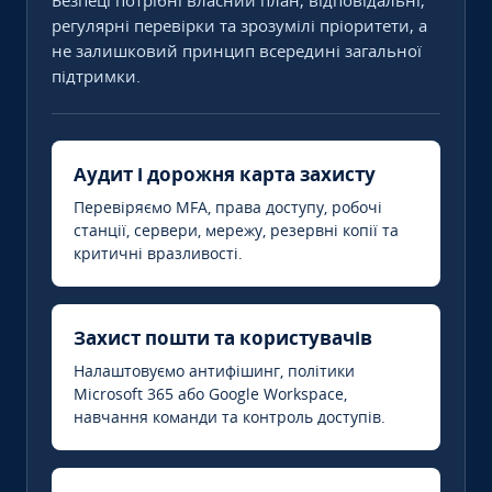
Безпеці потрібні власний план, відповідальні,
регулярні перевірки та зрозумілі пріоритети, а
не залишковий принцип всередині загальної
підтримки.
Аудит і дорожня карта захисту
Перевіряємо MFA, права доступу, робочі
станції, сервери, мережу, резервні копії та
критичні вразливості.
Захист пошти та користувачів
Налаштовуємо антифішинг, політики
Microsoft 365 або Google Workspace,
навчання команди та контроль доступів.