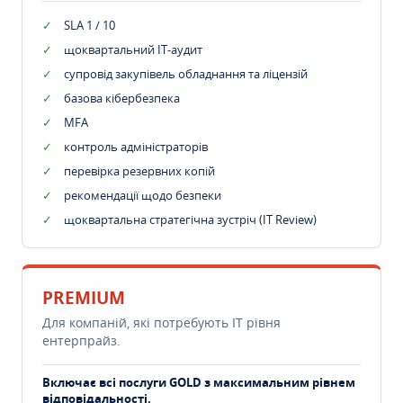
SLA 1 / 10
щоквартальний IT-аудит
супровід закупівель обладнання та ліцензій
базова кібербезпека
MFA
контроль адміністраторів
перевірка резервних копій
рекомендації щодо безпеки
щоквартальна стратегічна зустріч (IT Review)
PREMIUM
Для компаній, які потребують ІТ рівня
ентерпрайз.
Включає всі послуги GOLD з максимальним рівнем
відповідальності.