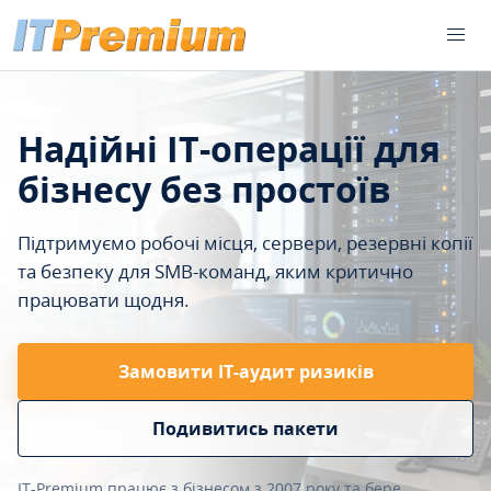
Надійні IT-операції для
бізнесу без простоїв
Підтримуємо робочі місця, сервери, резервні копії
та безпеку для SMB-команд, яким критично
працювати щодня.
Замовити ІТ-аудит ризиків
Подивитись пакети
IT-Premium працює з бізнесом з 2007 року та бере