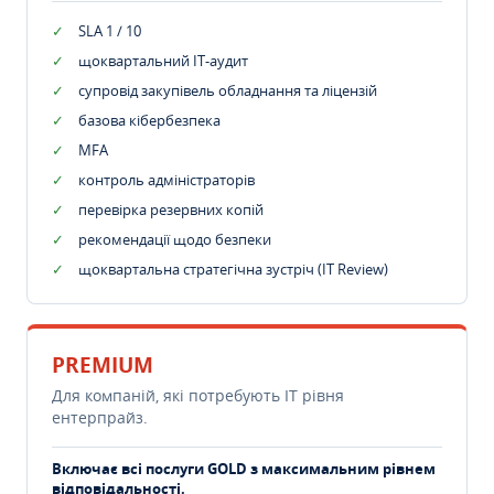
SLA 1 / 10
щоквартальний IT-аудит
супровід закупівель обладнання та ліцензій
базова кібербезпека
MFA
контроль адміністраторів
перевірка резервних копій
рекомендації щодо безпеки
щоквартальна стратегічна зустріч (IT Review)
PREMIUM
Для компаній, які потребують ІТ рівня
ентерпрайз.
Включає всі послуги GOLD з максимальним рівнем
відповідальності.