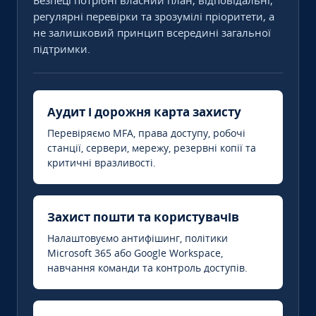
Безпеці потрібні власний план, відповідальні,
регулярні перевірки та зрозумілі пріоритети, а
не залишковий принцип всередині загальної
підтримки.
Аудит і дорожня карта захисту
Перевіряємо MFA, права доступу, робочі
станції, сервери, мережу, резервні копії та
критичні вразливості.
Захист пошти та користувачів
Налаштовуємо антифішинг, політики
Microsoft 365 або Google Workspace,
навчання команди та контроль доступів.