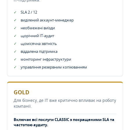
SLA 2 / 12
виділений аккаунт-менеджер
необмежені виїзди
щорічний IT-аудит
щомісячна звітність
віддалена підтримка
моніторинг інфраструктури
управління резервним копіюванням
GOLD
Для бізнесу, де IT вже критично впливає на роботу
компанії.
Включає всі послуги CLASSIC з покращеними SLA та
частотою аудиту.