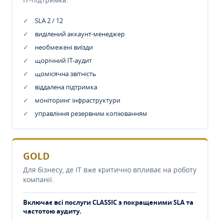
SLA 2 / 12
виділений аккаунт-менеджер
необмежені виїзди
щорічний IT-аудит
щомісячна звітність
віддалена підтримка
моніторинг інфраструктури
управління резервним копіюванням
GOLD
Для бізнесу, де IT вже критично впливає на роботу
компанії.
Включає всі послуги CLASSIC з покращеними SLA та
частотою аудиту.