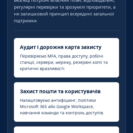
Безпеці потрібні власний план, відповідальні,
регулярні перевірки та зрозумілі пріоритети, а
не залишковий принцип всередині загальної
підтримки.
Аудит і дорожня карта захисту
Перевіряємо MFA, права доступу, робочі
станції, сервери, мережу, резервні копії та
критичні вразливості.
Захист пошти та користувачів
Налаштовуємо антифішинг, політики
Microsoft 365 або Google Workspace,
навчання команди та контроль доступів.