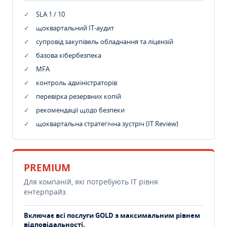
SLA 1 / 10
щоквартальний IT-аудит
супровід закупівель обладнання та ліцензій
базова кібербезпека
MFA
контроль адміністраторів
перевірка резервних копій
рекомендації щодо безпеки
щоквартальна стратегічна зустріч (IT Review)
PREMIUM
Для компаній, які потребують ІТ рівня
ентерпрайз.
Включає всі послуги GOLD з максимальним рівнем
відповідальності.