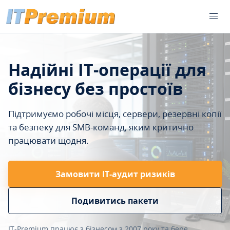
Надійні IT-операції для
бізнесу без простоїв
Підтримуємо робочі місця, сервери, резервні копії
та безпеку для SMB-команд, яким критично
працювати щодня.
Замовити ІТ-аудит ризиків
Подивитись пакети
IT-Premium працює з бізнесом з 2007 року та бере