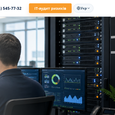
4) 545-77-32
ІТ-аудит ризиків
Укр