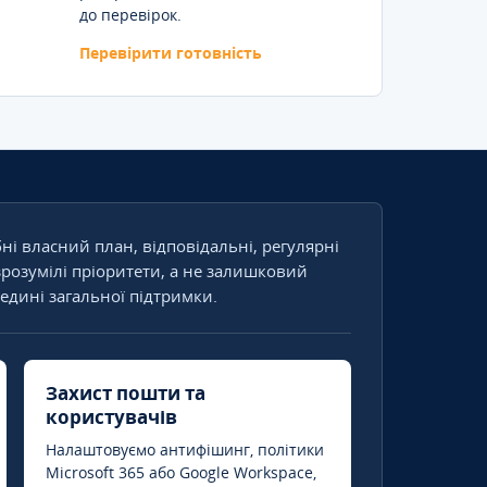
до перевірок.
Перевірити готовність
бні власний план, відповідальні, регулярні
зрозумілі пріоритети, а не залишковий
едині загальної підтримки.
Захист пошти та
користувачів
Налаштовуємо антифішинг, політики
Microsoft 365 або Google Workspace,