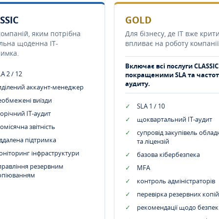
SSIC
GOLD
компаній, яким потрібна
Для бізнесу, де IT вже крит
ільна щоденна IT-
впливає на роботу компанії
римка.
Включає всі послуги CLASSIC
A 2 / 12
покращеними SLA та часто
аудиту.
иділений аккаунт-менеджер
еобмежені виїзди
SLA 1 / 10
орічний IT-аудит
щоквартальний IT-аудит
омісячна звітність
супровід закупівель обла
іддалена підтримка
та ліцензій
оніторинг інфраструктури
базова кібербезпека
правління резервним
MFA
опіюванням
контроль адміністраторів
перевірка резервних копій
рекомендації щодо безпек