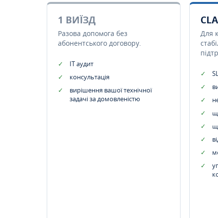
1 ВИЇЗД
CLA
Разова допомога без
Для 
абонентського договору.
стаб
підт
IT аудит
SL
консультація
в
вирішення вашої технічної
задачі за домовленістю
н
щ
щ
в
м
у
к