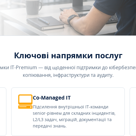
Ключові напрямки послуг
мки IT-Premium — від щоденної підтримки до кібербезпе
копіювання, інфраструктури та аудиту.
Co-Managed IT
Підсилення внутрішньої IT-команди
senior-рівнем для складних інцидентів,
L2/L3 задач, міграцій, документації та
передачі знань.