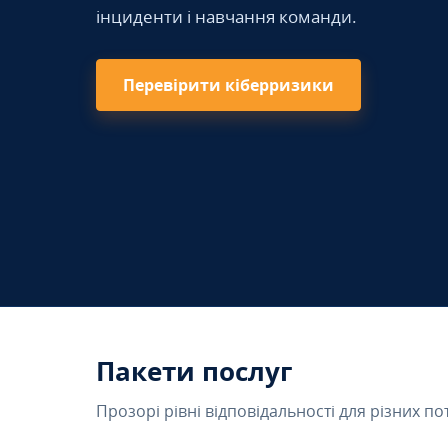
інциденти і навчання команди.
Перевірити кіберризики
Пакети послуг
Прозорі рівні відповідальності для різних по