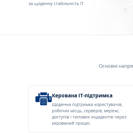
за щоденну стабільність IT.
Основні напря
Керована IT-підтримка
Щоденна підтримка користувачів,
робочих місць, серверів, мережі,
доступів і типових інцидентів через
керований процес.