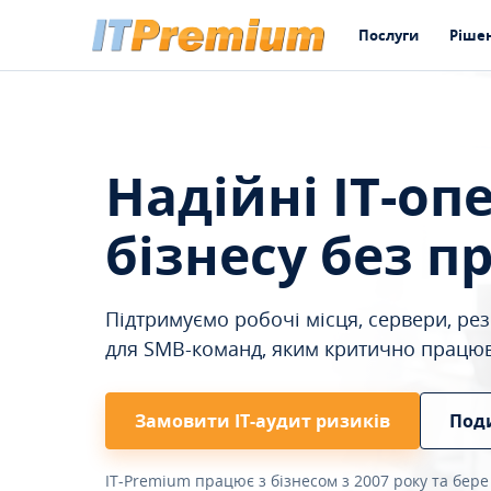
Послуги
Ріше
Надійні IT-оп
бізнесу без п
Підтримуємо робочі місця, сервери, резе
для SMB-команд, яким критично працю
Замовити ІТ-аудит ризиків
Под
IT-Premium працює з бізнесом з 2007 року та бере