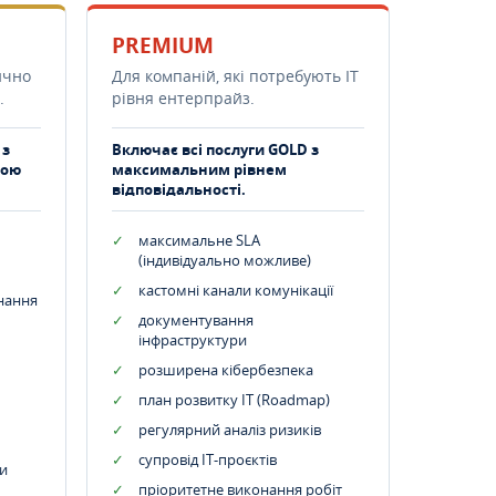
PREMIUM
ично
Для компаній, які потребують ІТ
.
рівня ентерпрайз.
 з
Включає всі послуги GOLD з
тою
максимальним рівнем
відповідальності.
максимальне SLA
(індивідуально можливе)
кастомні канали комунікації
днання
документування
інфраструктури
розширена кібербезпека
план розвитку IT (Roadmap)
регулярний аналіз ризиків
супровід ІТ-проєктів
и
пріоритетне виконання робіт