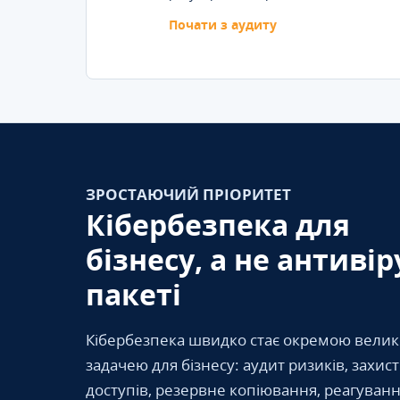
Почати з аудиту
ЗРОСТАЮЧИЙ ПРІОРИТЕТ
Кібербезпека для
бізнесу, а не антивір
пакеті
Кібербезпека швидко стає окремою вели
задачею для бізнесу: аудит ризиків, захис
доступів, резервне копіювання, реагуванн