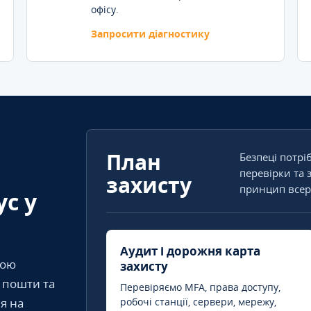
офісу.
Запросити діагностику
План
Безпеці потрі
перевірки та 
захисту
принцип всер
ус у
Аудит і дорожня карта
кою
захисту
т пошти та
Перевіряємо MFA, права доступу,
я на
робочі станції, сервери, мережу,