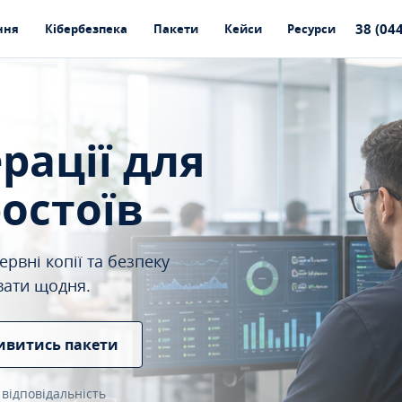
38 (04
ння
Кібербезпека
Пакети
Кейси
Ресурси
ерації для
ростоїв
рвні копії та безпеку
вати щодня.
ивитись пакети
 відповідальність