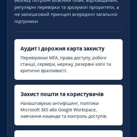
Безпеці потрібні власний план, відповідальні,
регулярні перевірки та зрозумілі пріоритети, а
не залишковий принцип всередині загальної
підтримки.
Аудит і дорожня карта захисту
Перевіряємо MFA, права доступу, робочі
станції, сервери, мережу, резервні копії та
критичні вразливості.
Захист пошти та користувачів
Налаштовуємо антифішинг, політики
Microsoft 365 або Google Workspace,
навчання команди та контроль доступів.