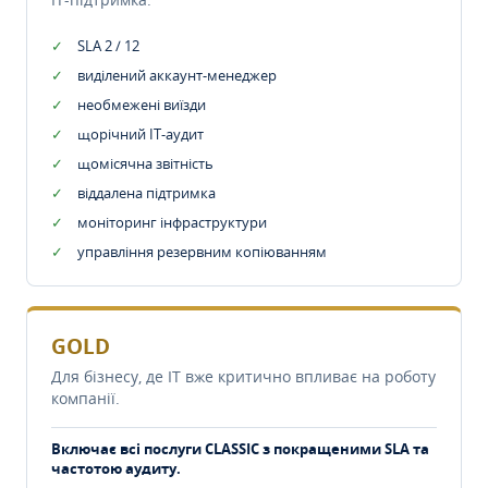
SLA 2 / 12
виділений аккаунт-менеджер
необмежені виїзди
щорічний IT-аудит
щомісячна звітність
віддалена підтримка
моніторинг інфраструктури
управління резервним копіюванням
GOLD
Для бізнесу, де IT вже критично впливає на роботу
компанії.
Включає всі послуги CLASSIC з покращеними SLA та
частотою аудиту.