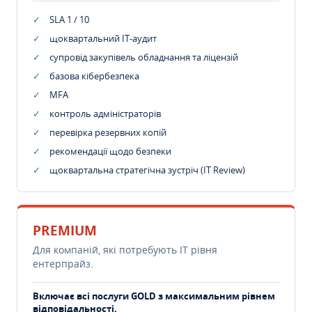
SLA 1 / 10
щоквартальний IT-аудит
супровід закупівель обладнання та ліцензій
базова кібербезпека
MFA
контроль адміністраторів
перевірка резервних копій
рекомендації щодо безпеки
щоквартальна стратегічна зустріч (IT Review)
PREMIUM
Для компаній, які потребують ІТ рівня
ентерпрайз.
Включає всі послуги GOLD з максимальним рівнем
відповідальності.