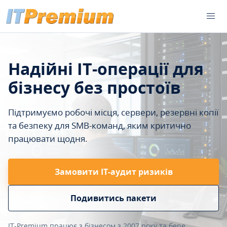
Надійні IT-операції для
бізнесу без простоїв
Підтримуємо робочі місця, сервери, резервні копії
та безпеку для SMB-команд, яким критично
працювати щодня.
Замовити ІТ-аудит ризиків
Подивитись пакети
IT-Premium працює з бізнесом з 2007 року та бере