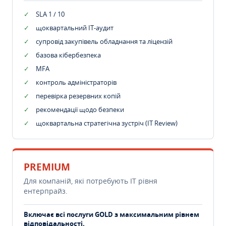
SLA 1 / 10
щоквартальний IT-аудит
супровід закупівель обладнання та ліцензій
базова кібербезпека
MFA
контроль адміністраторів
перевірка резервних копій
рекомендації щодо безпеки
щоквартальна стратегічна зустріч (IT Review)
PREMIUM
Для компаній, які потребують ІТ рівня
ентерпрайз.
Включає всі послуги GOLD з максимальним рівнем
відповідальності.