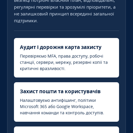
Безпеці потрібні власний план, відповідальні,
регулярні перевірки та зрозумілі пріоритети, а
не залишковий принцип всередині загальної
підтримки.
Аудит і дорожня карта захисту
Перевіряємо MFA, права доступу, робочі
станції, сервери, мережу, резервні копії та
критичні вразливості.
Захист пошти та користувачів
Налаштовуємо антифішинг, політики
Microsoft 365 або Google Workspace,
навчання команди та контроль доступів.