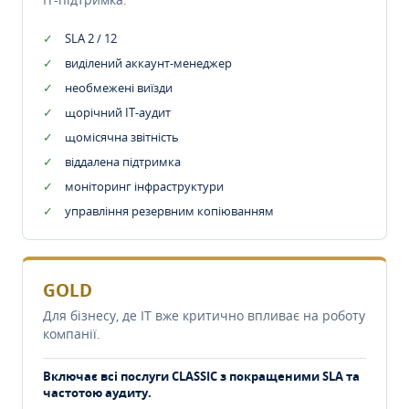
SLA 2 / 12
виділений аккаунт-менеджер
необмежені виїзди
щорічний IT-аудит
щомісячна звітність
віддалена підтримка
моніторинг інфраструктури
управління резервним копіюванням
GOLD
Для бізнесу, де IT вже критично впливає на роботу
компанії.
Включає всі послуги CLASSIC з покращеними SLA та
частотою аудиту.