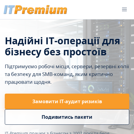
Надійні IT-операції для
бізнесу без простоїв
Підтримуємо робочі місця, сервери, резервні копії
та безпеку для SMB-команд, яким критично
працювати щодня.
Замовити ІТ-аудит ризиків
Подивитись пакети
IT-Premium працює з бізнесом з 2007 року та бере