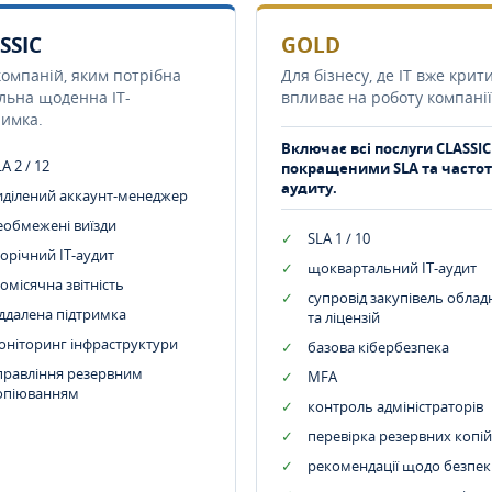
SSIC
GOLD
компаній, яким потрібна
Для бізнесу, де IT вже крит
ільна щоденна IT-
впливає на роботу компанії
римка.
Включає всі послуги CLASSIC
A 2 / 12
покращеними SLA та часто
аудиту.
иділений аккаунт-менеджер
еобмежені виїзди
SLA 1 / 10
орічний IT-аудит
щоквартальний IT-аудит
омісячна звітність
супровід закупівель обла
іддалена підтримка
та ліцензій
оніторинг інфраструктури
базова кібербезпека
правління резервним
MFA
опіюванням
контроль адміністраторів
перевірка резервних копій
рекомендації щодо безпек