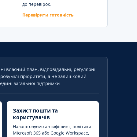
до перевірок.
Перевірити готовність
бні власний план, відповідальні, регулярні
зрозумілі пріоритети, а не залишковий
едині загальної підтримки.
Захист пошти та
користувачів
Налаштовуємо антифішинг, політики
Microsoft 365 або Google Workspace,