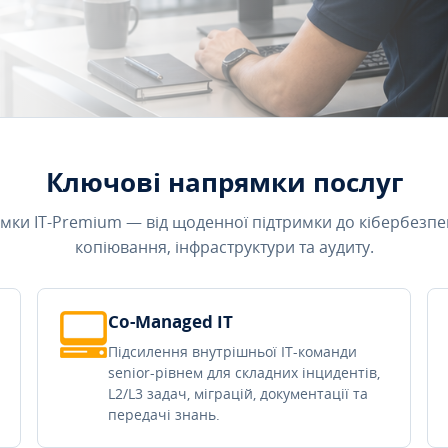
Ключові напрямки послуг
мки IT-Premium — від щоденної підтримки до кібербезпе
копіювання, інфраструктури та аудиту.
Co-Managed IT
Підсилення внутрішньої IT-команди
senior-рівнем для складних інцидентів,
L2/L3 задач, міграцій, документації та
передачі знань.