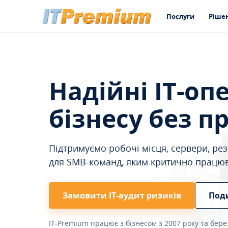
Послуги
Ріше
Надійні IT-оп
бізнесу без п
Підтримуємо робочі місця, сервери, резе
для SMB-команд, яким критично працю
Замовити ІТ-аудит ризиків
Под
IT-Premium працює з бізнесом з 2007 року та бере