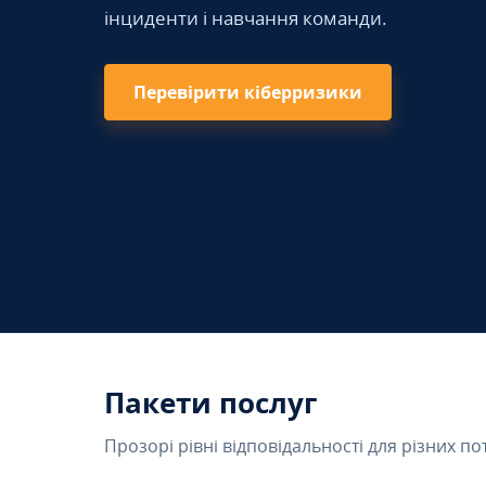
інциденти і навчання команди.
Перевірити кіберризики
Пакети послуг
Прозорі рівні відповідальності для різних по