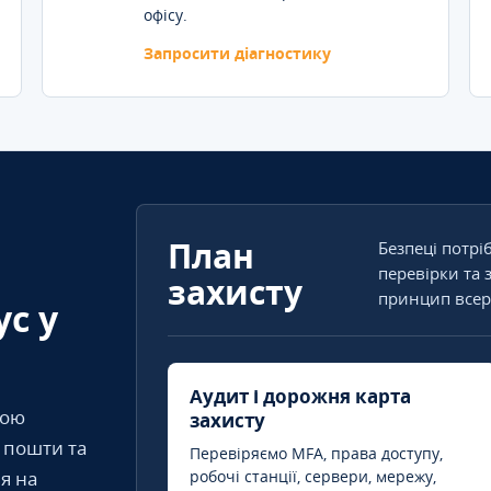
офісу.
Запросити діагностику
План
Безпеці потрі
перевірки та 
захисту
принцип всер
ус у
Аудит і дорожня карта
кою
захисту
т пошти та
Перевіряємо MFA, права доступу,
я на
робочі станції, сервери, мережу,