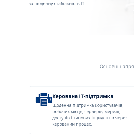
за щоденну стабільність IT.
Основні напря
Керована IT-підтримка
Щоденна підтримка користувачів,
робочих місць, серверів, мережі,
доступів і типових інцидентів через
керований процес.