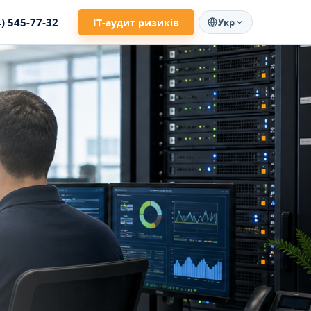
4) 545-77-32
ІТ-аудит ризиків
Укр