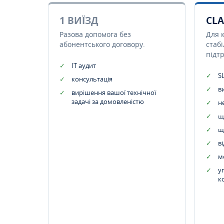
1 ВИЇЗД
CLA
Разова допомога без
Для 
абонентського договору.
стаб
підт
IT аудит
SL
консультація
в
вирішення вашої технічної
задачі за домовленістю
н
щ
щ
в
м
у
к