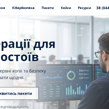
38 (04
ння
Кібербезпека
Пакети
Кейси
Ресурси
ерації для
ростоїв
рвні копії та безпеку
вати щодня.
ивитись пакети
 відповідальність