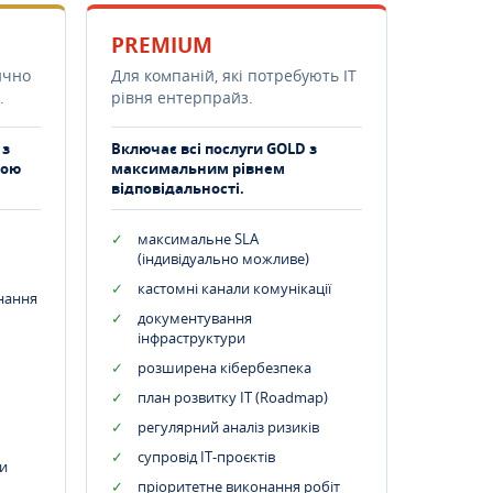
PREMIUM
ично
Для компаній, які потребують ІТ
.
рівня ентерпрайз.
 з
Включає всі послуги GOLD з
тою
максимальним рівнем
відповідальності.
максимальне SLA
(індивідуально можливе)
кастомні канали комунікації
днання
документування
інфраструктури
розширена кібербезпека
план розвитку IT (Roadmap)
регулярний аналіз ризиків
супровід ІТ-проєктів
и
пріоритетне виконання робіт