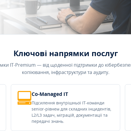
Ключові напрямки послуг
мки IT-Premium — від щоденної підтримки до кібербезпе
копіювання, інфраструктури та аудиту.
Co-Managed IT
Підсилення внутрішньої IT-команди
senior-рівнем для складних інцидентів,
L2/L3 задач, міграцій, документації та
передачі знань.