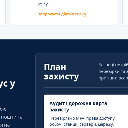
офісу.
Запросити діагностику
План
Безпеці потрі
перевірки та 
захисту
принцип всер
ус у
Аудит і дорожня карта
кою
захисту
т пошти та
Перевіряємо MFA, права доступу,
я на
робочі станції, сервери, мережу,