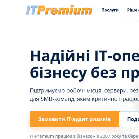
Послуги
Ріше
Надійні IT-оп
бізнесу без п
Підтримуємо робочі місця, сервери, резе
для SMB-команд, яким критично працю
Замовити ІТ-аудит ризиків
Под
IT-Premium працює з бізнесом з 2007 року та бере