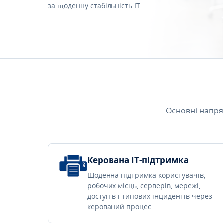
за щоденну стабільність IT.
Основні напря
Керована IT-підтримка
Щоденна підтримка користувачів,
робочих місць, серверів, мережі,
доступів і типових інцидентів через
керований процес.