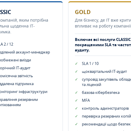
SSIC
GOLD
компаній, яким потрібна
Для бізнесу, де IT вже крит
ільна щоденна IT-
впливає на роботу компанії
римка.
Включає всі послуги CLASSIC
A 2 / 12
покращеними SLA та часто
аудиту.
иділений аккаунт-менеджер
еобмежені виїзди
SLA 1 / 10
орічний IT-аудит
щоквартальний IT-аудит
омісячна звітність
супровід закупівель обла
іддалена підтримка
та ліцензій
оніторинг інфраструктури
базова кібербезпека
правління резервним
MFA
опіюванням
контроль адміністраторів
перевірка резервних копій
рекомендації щодо безпек