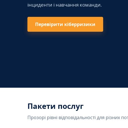
інциденти і навчання команди.
Перевірити кіберризики
Пакети послуг
Прозорі рівні відповідальності для різних по