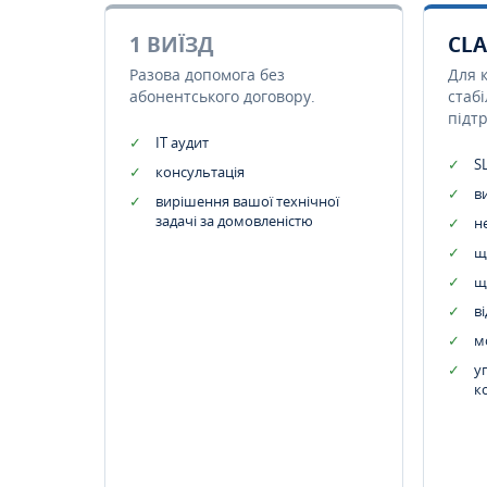
1 ВИЇЗД
CLA
Разова допомога без
Для 
абонентського договору.
стаб
підт
IT аудит
SL
консультація
в
вирішення вашої технічної
задачі за домовленістю
н
щ
щ
в
м
у
к