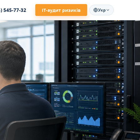
4) 545-77-32
ІТ-аудит ризиків
Укр