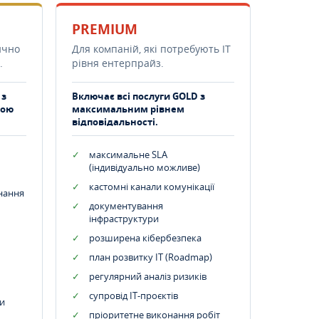
PREMIUM
ично
Для компаній, які потребують ІТ
.
рівня ентерпрайз.
 з
Включає всі послуги GOLD з
тою
максимальним рівнем
відповідальності.
максимальне SLA
(індивідуально можливе)
кастомні канали комунікації
днання
документування
інфраструктури
розширена кібербезпека
план розвитку IT (Roadmap)
регулярний аналіз ризиків
супровід ІТ-проєктів
и
пріоритетне виконання робіт