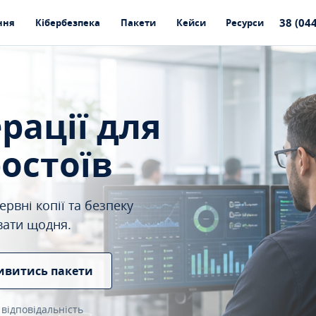
38 (04
ння
Кібербезпека
Пакети
Кейси
Ресурси
ерації для
ростоїв
рвні копії та безпеку
вати щодня.
ивитись пакети
 відповідальність