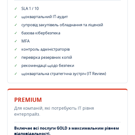
SLA 1 / 10
щоквартальний IT-аудит
супровід закупівель обладнання та ліцензій
базова кібербезпека
MFA
контроль адміністраторів
перевірка резервних копій
рекомендації щодо безпеки
щоквартальна стратегічна зустріч (IT Review)
PREMIUM
Для компаній, які потребують ІТ рівня
ентерпрайз.
Включає всі послуги GOLD з максимальним рівнем
відповідальності.