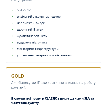
SLA 2 / 12
виділений аккаунт-менеджер
необмежені виїзди
щорічний IT-аудит
щомісячна звітність
віддалена підтримка
моніторинг інфраструктури
управління резервним копіюванням
GOLD
Для бізнесу, де IT вже критично впливає на роботу
компанії.
Включає всі послуги CLASSIC з покращеними SLA та
частотою аудиту.