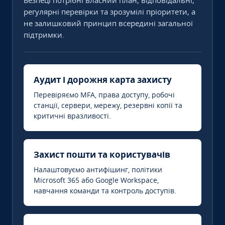
Безпеці потрібні власний план, відповідальні,
регулярні перевірки та зрозумілі пріоритети, а
не залишковий принцип всередині загальної
підтримки.
Аудит і дорожня карта захисту
Перевіряємо MFA, права доступу, робочі
станції, сервери, мережу, резервні копії та
критичні вразливості.
Захист пошти та користувачів
Налаштовуємо антифішинг, політики
Microsoft 365 або Google Workspace,
навчання команди та контроль доступів.