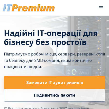
Надійні IT-операції для
бізнесу без простоїв
Підтримуємо робочі місця, сервери, резервні копії
та безпеку для SMB-команд, яким критично
працювати щодня.
Замовити ІТ-аудит ризиків
Подивитись пакети
IT-Premium працює з бізнесом з 2007 року та бере