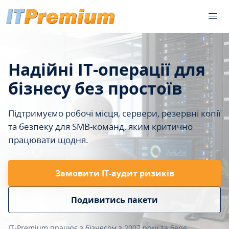
Надійні IT-операції для
бізнесу без простоїв
Підтримуємо робочі місця, сервери, резервні копії
та безпеку для SMB-команд, яким критично
працювати щодня.
Замовити ІТ-аудит ризиків
Подивитись пакети
IT-Premium працює з бізнесом з 2007 року та бере