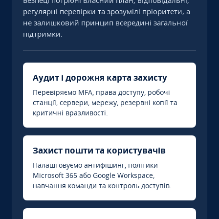
Безпеці потрібні власний план, відповідальні,
регулярні перевірки та зрозумілі пріоритети, а
не залишковий принцип всередині загальної
підтримки.
Аудит і дорожня карта захисту
Перевіряємо MFA, права доступу, робочі
станції, сервери, мережу, резервні копії та
критичні вразливості.
Захист пошти та користувачів
Налаштовуємо антифішинг, політики
Microsoft 365 або Google Workspace,
навчання команди та контроль доступів.