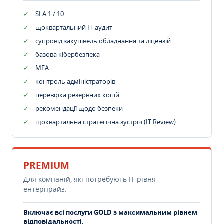
SLA 1 / 10
щоквартальний IT-аудит
супровід закупівель обладнання та ліцензій
базова кібербезпека
MFA
контроль адміністраторів
перевірка резервних копій
рекомендації щодо безпеки
щоквартальна стратегічна зустріч (IT Review)
PREMIUM
Для компаній, які потребують ІТ рівня
ентерпрайз.
Включає всі послуги GOLD з максимальним рівнем
відповідальності.