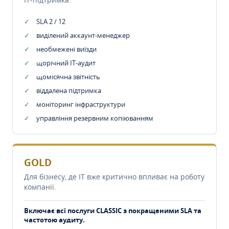
SLA 2 / 12
виділений аккаунт-менеджер
необмежені виїзди
щорічний IT-аудит
щомісячна звітність
віддалена підтримка
моніторинг інфраструктури
управління резервним копіюванням
GOLD
Для бізнесу, де IT вже критично впливає на роботу
компанії.
Включає всі послуги CLASSIC з покращеними SLA та
частотою аудиту.