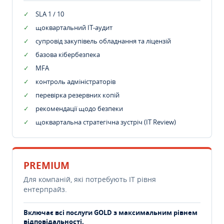
SLA 1 / 10
щоквартальний IT-аудит
супровід закупівель обладнання та ліцензій
базова кібербезпека
MFA
контроль адміністраторів
перевірка резервних копій
рекомендації щодо безпеки
щоквартальна стратегічна зустріч (IT Review)
PREMIUM
Для компаній, які потребують ІТ рівня
ентерпрайз.
Включає всі послуги GOLD з максимальним рівнем
відповідальності.