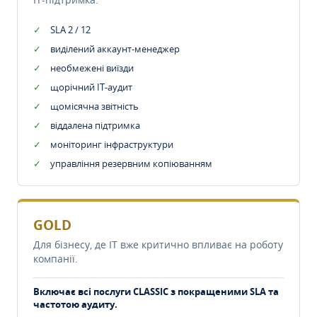
SLA 2 / 12
виділений аккаунт-менеджер
необмежені виїзди
щорічний IT-аудит
щомісячна звітність
віддалена підтримка
моніторинг інфраструктури
управління резервним копіюванням
GOLD
Для бізнесу, де IT вже критично впливає на роботу
компанії.
Включає всі послуги CLASSIC з покращеними SLA та
частотою аудиту.