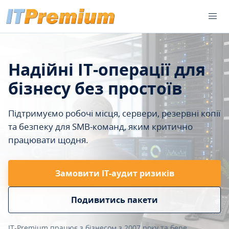
Надійні IT-операції для
бізнесу без простоїв
Підтримуємо робочі місця, сервери, резервні копії
та безпеку для SMB-команд, яким критично
працювати щодня.
Замовити ІТ-аудит ризиків
Подивитись пакети
IT-Premium працює з бізнесом з 2007 року та бере