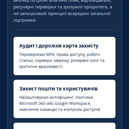
Безпеці потрібні власний план, відповідальні,
регулярні перевірки та зрозумілі пріоритети, а
не залишковий принцип всередині загальної
підтримки.
Аудит і дорожня карта захисту
Перевіряємо MFA, права доступу, робочі
станції, сервери, мережу, резервні копії та
критичні вразливості.
Захист пошти та користувачів
Налаштовуємо антифішинг, політики
Microsoft 365 або Google Workspace,
навчання команди та контроль доступів.