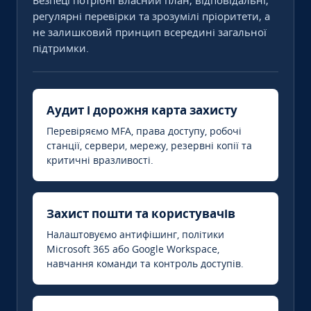
Безпеці потрібні власний план, відповідальні,
регулярні перевірки та зрозумілі пріоритети, а
не залишковий принцип всередині загальної
підтримки.
Аудит і дорожня карта захисту
Перевіряємо MFA, права доступу, робочі
станції, сервери, мережу, резервні копії та
критичні вразливості.
Захист пошти та користувачів
Налаштовуємо антифішинг, політики
Microsoft 365 або Google Workspace,
навчання команди та контроль доступів.