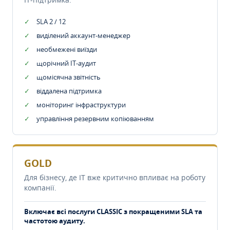
SLA 2 / 12
виділений аккаунт-менеджер
необмежені виїзди
щорічний IT-аудит
щомісячна звітність
віддалена підтримка
моніторинг інфраструктури
управління резервним копіюванням
GOLD
Для бізнесу, де IT вже критично впливає на роботу
компанії.
Включає всі послуги CLASSIC з покращеними SLA та
частотою аудиту.