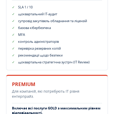
SLA 1 / 10
щоквартальний IT-аудит
супровід закупівель обладнання та ліцензій
базова кібербезпека
MFA
контроль адміністраторів
перевірка резервних копій
рекомендації щодо безпеки
щоквартальна стратегічна зустріч (IT Review)
PREMIUM
Для компаній, які потребують ІТ рівня
ентерпрайз.
Включає всі послуги GOLD з максимальним рівнем
відповідальності.