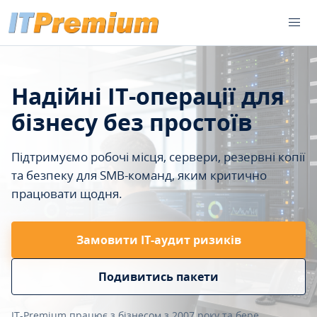
Надійні IT-операції для
бізнесу без простоїв
Підтримуємо робочі місця, сервери, резервні копії
та безпеку для SMB-команд, яким критично
працювати щодня.
Замовити ІТ-аудит ризиків
Подивитись пакети
IT-Premium працює з бізнесом з 2007 року та бере