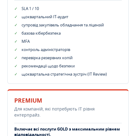
SLA 1 / 10
щоквартальний IT-аудит
супровід закупівель обладнання та ліцензій
базова кібербезпека
MFA
контроль адміністраторів
перевірка резервних копій
рекомендації щодо безпеки
щоквартальна стратегічна зустріч (IT Review)
PREMIUM
Для компаній, які потребують ІТ рівня
ентерпрайз.
Включає всі послуги GOLD з максимальним рівнем
відповідальності.