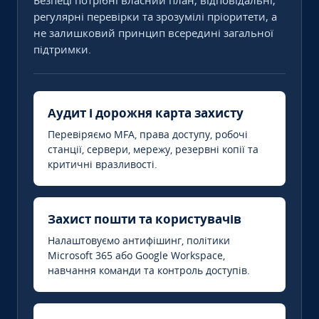
Безпеці потрібні власний план, відповідальні,
регулярні перевірки та зрозумілі пріоритети, а
не залишковий принцип всередині загальної
підтримки.
Аудит і дорожня карта захисту
Перевіряємо MFA, права доступу, робочі
станції, сервери, мережу, резервні копії та
критичні вразливості.
Захист пошти та користувачів
Налаштовуємо антифішинг, політики
Microsoft 365 або Google Workspace,
навчання команди та контроль доступів.