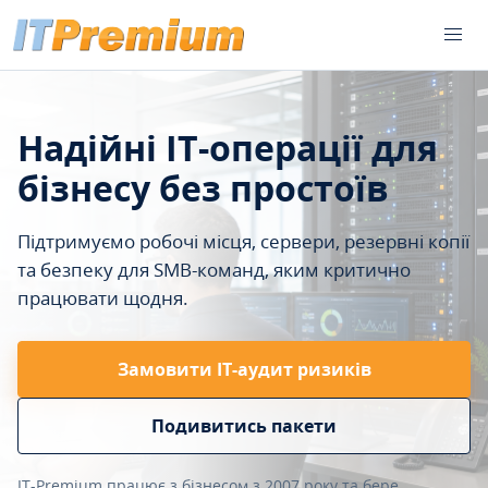
Надійні IT-операції для
бізнесу без простоїв
Підтримуємо робочі місця, сервери, резервні копії
та безпеку для SMB-команд, яким критично
працювати щодня.
Замовити ІТ-аудит ризиків
Подивитись пакети
IT-Premium працює з бізнесом з 2007 року та бере