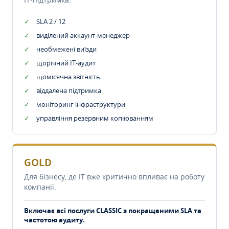
SLA 2 / 12
виділений аккаунт-менеджер
необмежені виїзди
щорічний IT-аудит
щомісячна звітність
віддалена підтримка
моніторинг інфраструктури
управління резервним копіюванням
GOLD
Для бізнесу, де IT вже критично впливає на роботу
компанії.
Включає всі послуги CLASSIC з покращеними SLA та
частотою аудиту.