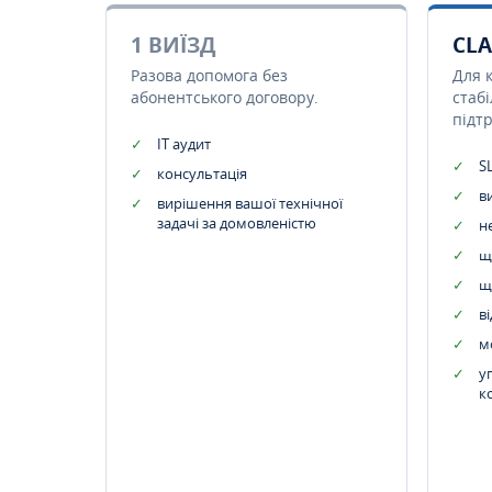
1 ВИЇЗД
CLA
Разова допомога без
Для 
абонентського договору.
стаб
підт
IT аудит
SL
консультація
в
вирішення вашої технічної
задачі за домовленістю
н
щ
щ
в
м
у
к