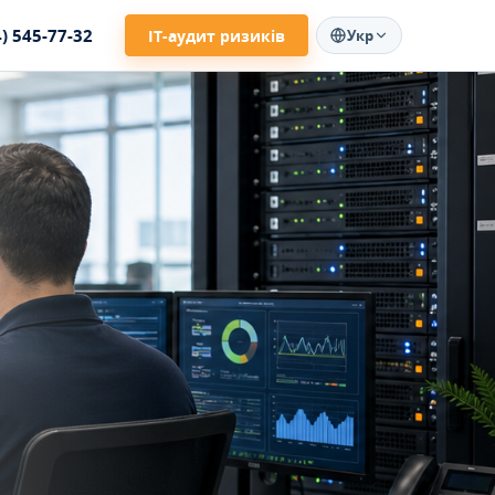
4) 545-77-32
ІТ-аудит ризиків
Укр