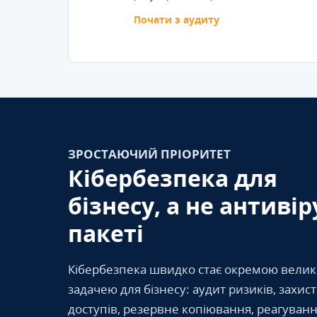
Почати з аудиту
ЗРОСТАЮЧИЙ ПРІОРИТЕТ
Кібербезпека для
бізнесу, а не антивір
пакеті
Кібербезпека швидко стає окремою вели
задачею для бізнесу: аудит ризиків, захис
доступів, резервне копіювання, реагуванн