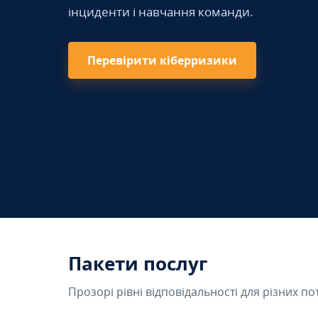
інциденти і навчання команди.
Перевірити кіберризики
Пакети послуг
Прозорі рівні відповідальності для різних по