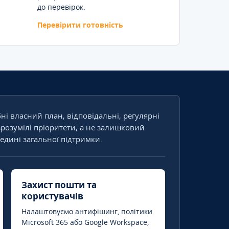
до перевірок.
Перевірити готовність
бні власний план, відповідальні, регулярні
зрозумілі пріоритети, а не залишковий
едині загальної підтримки.
Захист пошти та
користувачів
Налаштовуємо антифішинг, політики
Microsoft 365 або Google Workspace,