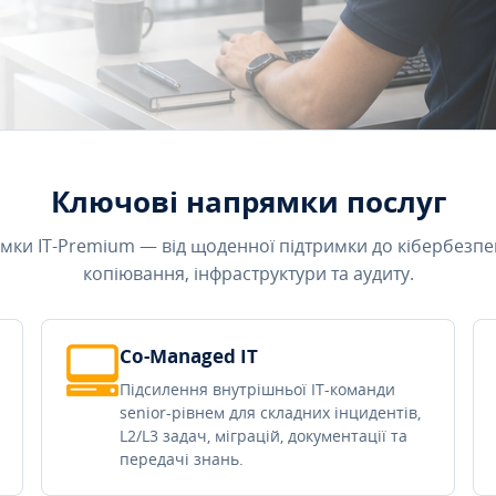
Ключові напрямки послуг
мки IT-Premium — від щоденної підтримки до кібербезпе
копіювання, інфраструктури та аудиту.
Co-Managed IT
Підсилення внутрішньої IT-команди
senior-рівнем для складних інцидентів,
L2/L3 задач, міграцій, документації та
передачі знань.