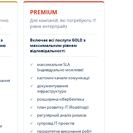
PREMIUM
ично
Для компаній, які потребують ІТ
.
рівня ентерпрайз.
 з
Включає всі послуги GOLD з
тою
максимальним рівнем
відповідальності.
максимальне SLA
(індивідуально можливе)
кастомні канали комунікації
днання
документування
інфраструктури
розширена кібербезпека
план розвитку IT (Roadmap)
регулярний аналіз ризиків
супровід ІТ-проєктів
и
пріоритетне виконання робіт