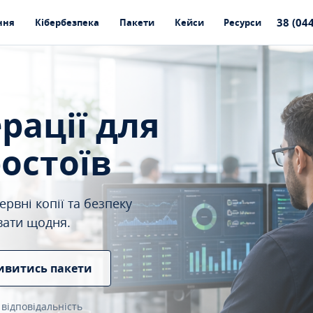
38 (04
ння
Кібербезпека
Пакети
Кейси
Ресурси
ерації для
ростоїв
рвні копії та безпеку
вати щодня.
ивитись пакети
 відповідальність