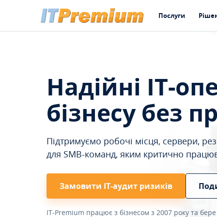
Послуги
Ріше
Надійні IT-оп
бізнесу без п
Підтримуємо робочі місця, сервери, резе
для SMB-команд, яким критично працю
Замовити ІТ-аудит ризиків
Под
IT-Premium працює з бізнесом з 2007 року та бере