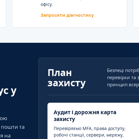
офісу.
Запросити діагностику
План
Безпеці потрі
перевірки та 
захисту
принцип всер
ус у
Аудит і дорожня карта
кою
захисту
т пошти та
Перевіряємо MFA, права доступу,
я на
робочі станції, сервери, мережу,