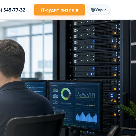
4) 545-77-32
ІТ-аудит ризиків
Укр