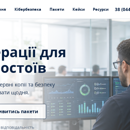
38 (04
ння
Кібербезпека
Пакети
Кейси
Ресурси
ерації для
ростоїв
рвні копії та безпеку
вати щодня.
ивитись пакети
 відповідальність