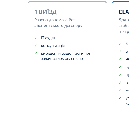
1 ВИЇЗД
CLA
Разова допомога без
Для 
абонентського договору.
стаб
підт
IT аудит
SL
консультація
в
вирішення вашої технічної
задачі за домовленістю
н
щ
щ
в
м
у
к