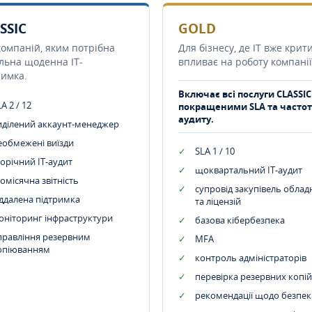
SSIC
GOLD
компаній, яким потрібна
Для бізнесу, де IT вже крит
ільна щоденна IT-
впливає на роботу компанії
римка.
Включає всі послуги CLASSIC
A 2 / 12
покращеними SLA та часто
аудиту.
иділений аккаунт-менеджер
еобмежені виїзди
SLA 1 / 10
орічний IT-аудит
щоквартальний IT-аудит
омісячна звітність
супровід закупівель обла
іддалена підтримка
та ліцензій
оніторинг інфраструктури
базова кібербезпека
правління резервним
MFA
опіюванням
контроль адміністраторів
перевірка резервних копій
рекомендації щодо безпек