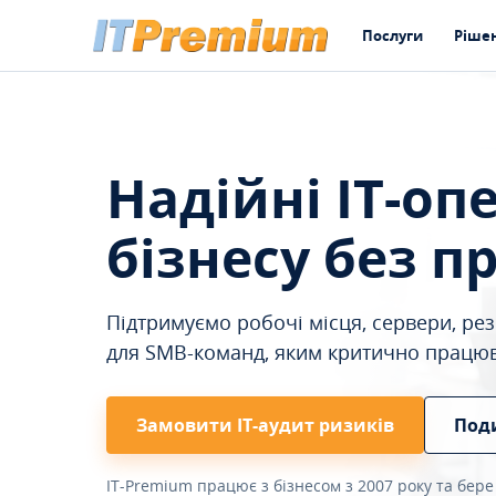
Послуги
Ріше
Надійні IT-оп
бізнесу без п
Підтримуємо робочі місця, сервери, резе
для SMB-команд, яким критично працю
Замовити ІТ-аудит ризиків
Под
IT-Premium працює з бізнесом з 2007 року та бере