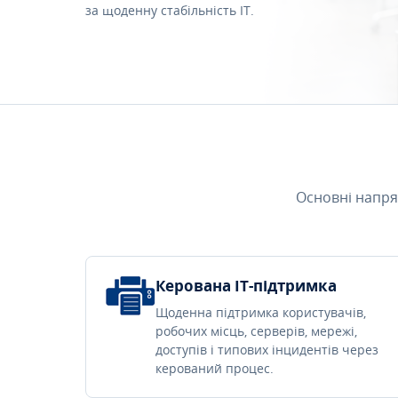
за щоденну стабільність IT.
Основні напря
Керована IT-підтримка
Щоденна підтримка користувачів,
робочих місць, серверів, мережі,
доступів і типових інцидентів через
керований процес.