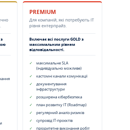
PREMIUM
ично
Для компаній, які потребують ІТ
.
рівня ентерпрайз.
 з
Включає всі послуги GOLD з
тою
максимальним рівнем
відповідальності.
максимальне SLA
(індивідуально можливе)
кастомні канали комунікації
днання
документування
інфраструктури
розширена кібербезпека
план розвитку IT (Roadmap)
регулярний аналіз ризиків
супровід ІТ-проєктів
и
пріоритетне виконання робіт