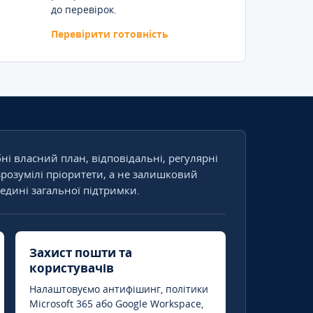
до перевірок.
Перевірити готовність
бні власний план, відповідальні, регулярні
зрозумілі пріоритети, а не залишковий
едині загальної підтримки.
Захист пошти та
користувачів
Налаштовуємо антифішинг, політики
Microsoft 365 або Google Workspace,