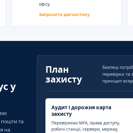
офісу.
Запросити діагностику
План
Безпеці потрі
перевірки та 
захисту
принцип всер
ус у
Аудит і дорожня карта
кою
захисту
т пошти та
Перевіряємо MFA, права доступу,
я на
робочі станції, сервери, мережу,