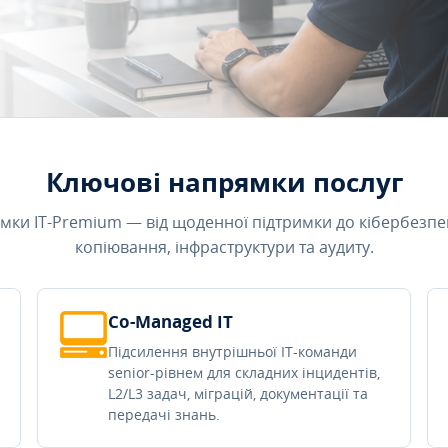
Ключові напрямки послуг
мки IT-Premium — від щоденної підтримки до кібербезпе
копіювання, інфраструктури та аудиту.
Co-Managed IT
Підсилення внутрішньої IT-команди
senior-рівнем для складних інцидентів,
L2/L3 задач, міграцій, документації та
передачі знань.