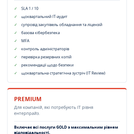
SLA 1 / 10
щоквартальний IT-аудит
супровід закупівель обладнання та ліцензій
базова кібербезпека
MFA
контроль адміністраторів
перевірка резервних копій
рекомендації щодо безпеки
щоквартальна стратегічна зустріч (IT Review)
PREMIUM
Для компаній, які потребують ІТ рівня
ентерпрайз.
Включає всі послуги GOLD з максимальним рівнем
відповідальності.