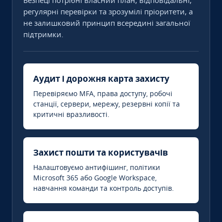
Безпеці потрібні власний план, відповідальні,
регулярні перевірки та зрозумілі пріоритети, а
не залишковий принцип всередині загальної
підтримки.
Аудит і дорожня карта захисту
Перевіряємо MFA, права доступу, робочі
станції, сервери, мережу, резервні копії та
критичні вразливості.
Захист пошти та користувачів
Налаштовуємо антифішинг, політики
Microsoft 365 або Google Workspace,
навчання команди та контроль доступів.