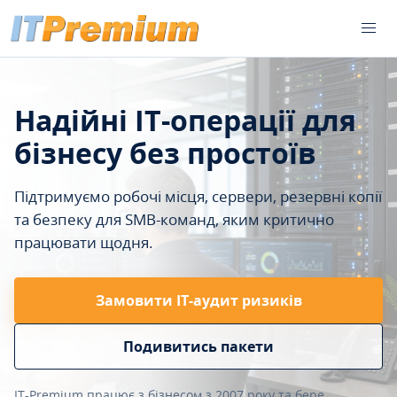
Надійні IT-операції для
бізнесу без простоїв
Підтримуємо робочі місця, сервери, резервні копії
та безпеку для SMB-команд, яким критично
працювати щодня.
Замовити ІТ-аудит ризиків
Подивитись пакети
IT-Premium працює з бізнесом з 2007 року та бере