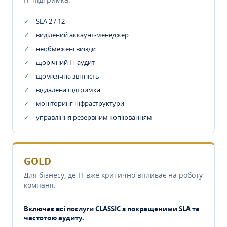
SLA 2 / 12
виділений аккаунт-менеджер
необмежені виїзди
щорічний IT-аудит
щомісячна звітність
віддалена підтримка
моніторинг інфраструктури
управління резервним копіюванням
GOLD
Для бізнесу, де IT вже критично впливає на роботу
компанії.
Включає всі послуги CLASSIC з покращеними SLA та
частотою аудиту.