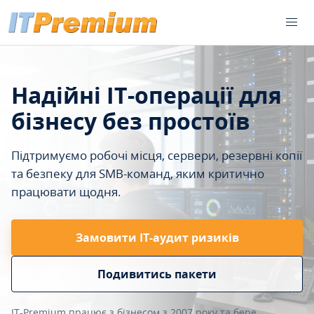
Надійні IT-операції для
бізнесу без простоїв
Підтримуємо робочі місця, сервери, резервні копії
та безпеку для SMB-команд, яким критично
працювати щодня.
Замовити ІТ-аудит ризиків
Подивитись пакети
IT-Premium працює з бізнесом з 2007 року та бере