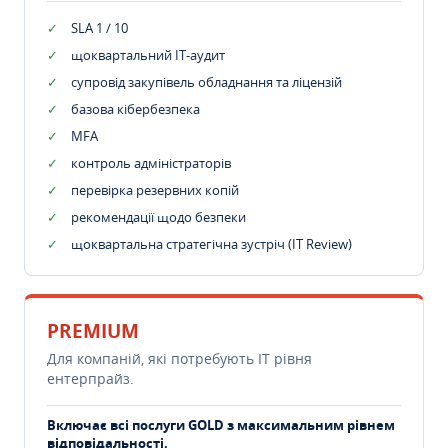
SLA 1 / 10
щоквартальний IT-аудит
супровід закупівель обладнання та ліцензій
базова кібербезпека
MFA
контроль адміністраторів
перевірка резервних копій
рекомендації щодо безпеки
щоквартальна стратегічна зустріч (IT Review)
PREMIUM
Для компаній, які потребують ІТ рівня
ентерпрайз.
Включає всі послуги GOLD з максимальним рівнем
відповідальності.