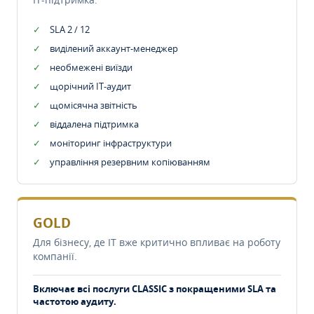
SLA 2 / 12
виділений аккаунт-менеджер
необмежені виїзди
щорічний IT-аудит
щомісячна звітність
віддалена підтримка
моніторинг інфраструктури
управління резервним копіюванням
GOLD
Для бізнесу, де IT вже критично впливає на роботу
компанії.
Включає всі послуги CLASSIC з покращеними SLA та
частотою аудиту.