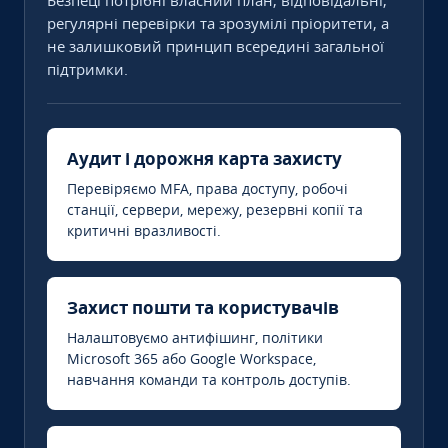
Безпеці потрібні власний план, відповідальні,
регулярні перевірки та зрозумілі пріоритети, а
не залишковий принцип всередині загальної
підтримки.
Аудит і дорожня карта захисту
Перевіряємо MFA, права доступу, робочі
станції, сервери, мережу, резервні копії та
критичні вразливості.
Захист пошти та користувачів
Налаштовуємо антифішинг, політики
Microsoft 365 або Google Workspace,
навчання команди та контроль доступів.