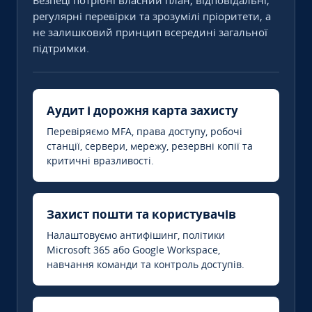
Безпеці потрібні власний план, відповідальні,
регулярні перевірки та зрозумілі пріоритети, а
не залишковий принцип всередині загальної
підтримки.
Аудит і дорожня карта захисту
Перевіряємо MFA, права доступу, робочі
станції, сервери, мережу, резервні копії та
критичні вразливості.
Захист пошти та користувачів
Налаштовуємо антифішинг, політики
Microsoft 365 або Google Workspace,
навчання команди та контроль доступів.