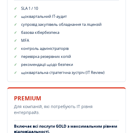
SLA 1 / 10
щоквартальний IT-аудит
супровід закупівель обладнання та ліцензій
базова кібербезпека
MFA
контроль адміністраторів
перевірка резервних копій
рекомендації щодо безпеки
щоквартальна стратегічна зустріч (IT Review)
PREMIUM
Для компаній, які потребують ІТ рівня
ентерпрайз.
Включає всі послуги GOLD з максимальним рівнем
відповідальності.