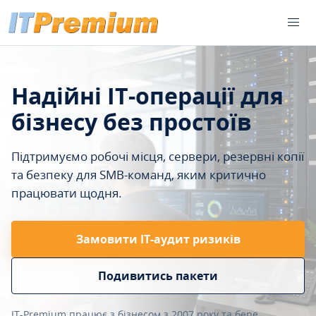
Надійні IT-операції для
бізнесу без простоїв
Підтримуємо робочі місця, сервери, резервні копії
та безпеку для SMB-команд, яким критично
працювати щодня.
Замовити ІТ-аудит ризиків
Подивитись пакети
IT-Premium працює з бізнесом з 2007 року та бере