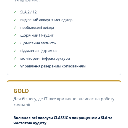
SLA 2 / 12
виділений аккаунт-менеджер
необмежені виїзди
щорічний IT-аудит
щомісячна звітність
віддалена підтримка
моніторинг інфраструктури
управління резервним копіюванням
GOLD
Для бізнесу, де IT вже критично впливає на роботу
компанії.
Включає всі послуги CLASSIC з покращеними SLA та
частотою аудиту.