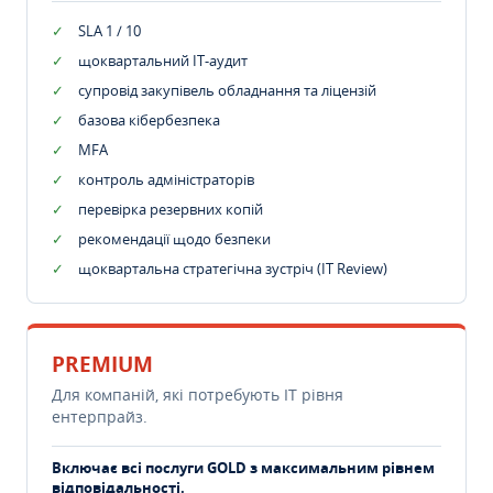
SLA 1 / 10
щоквартальний IT-аудит
супровід закупівель обладнання та ліцензій
базова кібербезпека
MFA
контроль адміністраторів
перевірка резервних копій
рекомендації щодо безпеки
щоквартальна стратегічна зустріч (IT Review)
PREMIUM
Для компаній, які потребують ІТ рівня
ентерпрайз.
Включає всі послуги GOLD з максимальним рівнем
відповідальності.