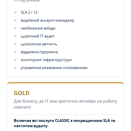
SLA 2 / 12
виділений аккаунт-менеджер
необмежені виїзди
щорічний IT-аудит
щомісячна звітність
віддалена підтримка
моніторинг інфраструктури
управління резервним копіюванням
GOLD
Для бізнесу, де IT вже критично впливає на роботу
компанії.
Включає всі послуги CLASSIC з покращеними SLA та
частотою аудиту.