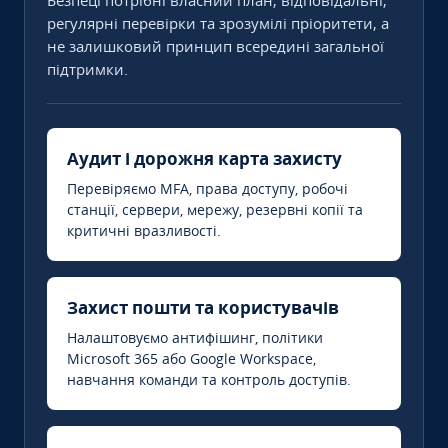
Безпеці потрібні власний план, відповідальні,
регулярні перевірки та зрозумілі пріоритети, а
не залишковий принцип всередині загальної
підтримки.
Аудит і дорожня карта захисту
Перевіряємо MFA, права доступу, робочі
станції, сервери, мережу, резервні копії та
критичні вразливості.
Захист пошти та користувачів
Налаштовуємо антифішинг, політики
Microsoft 365 або Google Workspace,
навчання команди та контроль доступів.