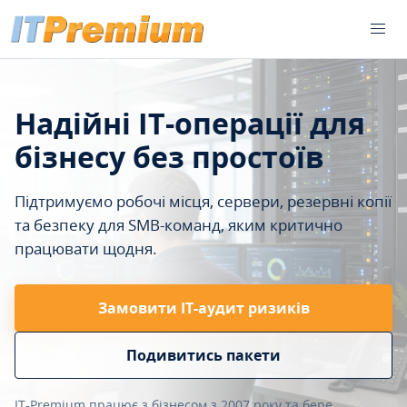
Надійні IT-операції для
бізнесу без простоїв
Підтримуємо робочі місця, сервери, резервні копії
та безпеку для SMB-команд, яким критично
працювати щодня.
Замовити ІТ-аудит ризиків
Подивитись пакети
IT-Premium працює з бізнесом з 2007 року та бере