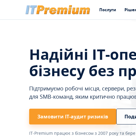
Послуги
Ріше
Надійні IT-оп
бізнесу без п
Підтримуємо робочі місця, сервери, резе
для SMB-команд, яким критично працю
Замовити ІТ-аудит ризиків
Под
IT-Premium працює з бізнесом з 2007 року та бере