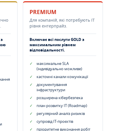
PREMIUM
ично
Для компаній, які потребують ІТ
.
рівня ентерпрайз.
 з
Включає всі послуги GOLD з
тою
максимальним рівнем
відповідальності.
максимальне SLA
(індивідуально можливе)
кастомні канали комунікації
днання
документування
інфраструктури
розширена кібербезпека
план розвитку IT (Roadmap)
регулярний аналіз ризиків
супровід ІТ-проєктів
и
пріоритетне виконання робіт