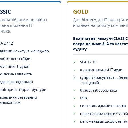
SSIC
GOLD
компаній, яким потрібна
Для бізнесу, де IT вже крит
ільна щоденна IT-
впливає на роботу компанії
римка.
Включає всі послуги CLASSIC
A 2 / 12
покращеними SLA та часто
аудиту.
иділений аккаунт-менеджер
еобмежені виїзди
SLA 1 / 10
орічний IT-аудит
щоквартальний IT-аудит
омісячна звітність
супровід закупівель обла
іддалена підтримка
та ліцензій
оніторинг інфраструктури
базова кібербезпека
правління резервним
MFA
опіюванням
контроль адміністраторів
перевірка резервних копій
рекомендації щодо безпек