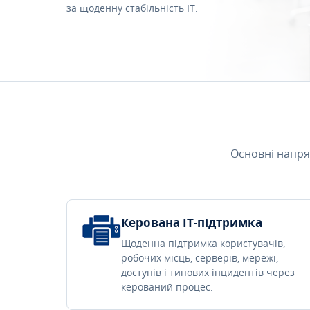
за щоденну стабільність IT.
Основні напря
Керована IT-підтримка
Щоденна підтримка користувачів,
робочих місць, серверів, мережі,
доступів і типових інцидентів через
керований процес.