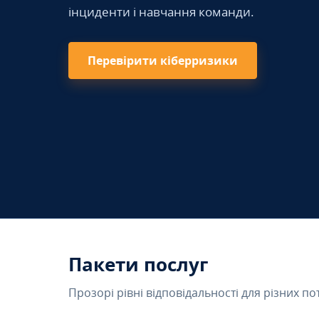
інциденти і навчання команди.
Перевірити кіберризики
Пакети послуг
Прозорі рівні відповідальності для різних по