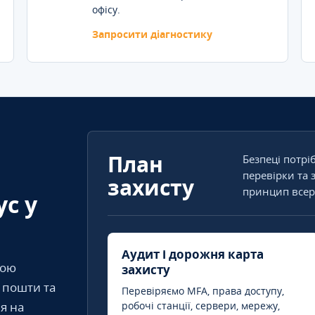
офісу.
Запросити діагностику
План
Безпеці потрі
перевірки та 
захисту
принцип всер
ус у
Аудит і дорожня карта
кою
захисту
т пошти та
Перевіряємо MFA, права доступу,
я на
робочі станції, сервери, мережу,