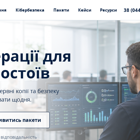
38 (04
ння
Кібербезпека
Пакети
Кейси
Ресурси
ерації для
ростоїв
рвні копії та безпеку
вати щодня.
ивитись пакети
 відповідальність