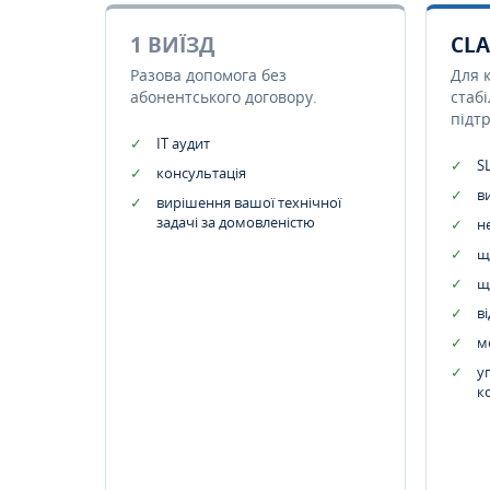
1 ВИЇЗД
CLA
Разова допомога без
Для 
абонентського договору.
стаб
підт
IT аудит
SL
консультація
в
вирішення вашої технічної
задачі за домовленістю
н
щ
щ
в
м
у
к