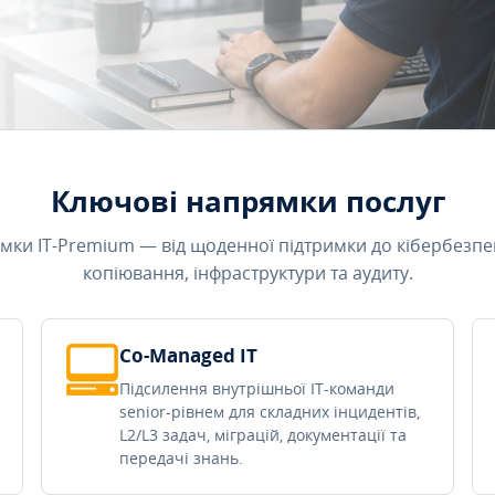
Ключові напрямки послуг
мки IT-Premium — від щоденної підтримки до кібербезпе
копіювання, інфраструктури та аудиту.
Co-Managed IT
Підсилення внутрішньої IT-команди
senior-рівнем для складних інцидентів,
L2/L3 задач, міграцій, документації та
передачі знань.