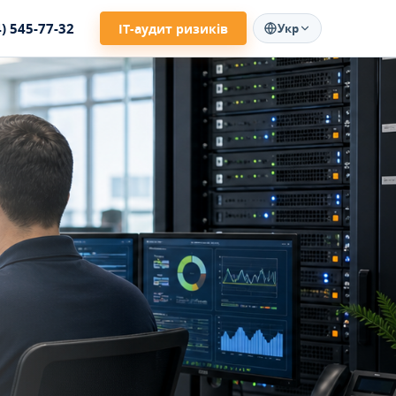
4) 545-77-32
ІТ-аудит ризиків
Укр