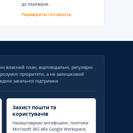
до перевірок.
Перевірити готовність
бні власний план, відповідальні, регулярні
зрозумілі пріоритети, а не залишковий
едині загальної підтримки.
Захист пошти та
користувачів
Налаштовуємо антифішинг, політики
Microsoft 365 або Google Workspace,