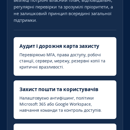
Безпеці потрібні власний план, відповідальні,
регулярні перевірки та зрозумілі пріоритети, а
не залишковий принцип всередині загальної
підтримки.
Аудит і дорожня карта захисту
Перевіряємо MFA, права доступу, робочі
станції, сервери, мережу, резервні копії та
критичні вразливості.
Захист пошти та користувачів
Налаштовуємо антифішинг, політики
Microsoft 365 або Google Workspace,
навчання команди та контроль доступів.