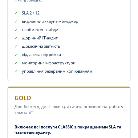
SLA 2 / 12
виділений аккаунт-менеджер
необмежені виїзди
щорічний IT-аудит
щомісячна звітність
віддалена підтримка
моніторинг інфраструктури
управління резервним копіюванням
GOLD
Для бізнесу, де IT вже критично впливає на роботу
компанії.
Включає всі послуги CLASSIC з покращеними SLA та
частотою аудиту.