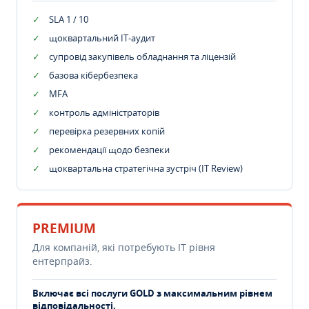
SLA 1 / 10
щоквартальний IT-аудит
супровід закупівель обладнання та ліцензій
базова кібербезпека
MFA
контроль адміністраторів
перевірка резервних копій
рекомендації щодо безпеки
щоквартальна стратегічна зустріч (IT Review)
PREMIUM
Для компаній, які потребують ІТ рівня
ентерпрайз.
Включає всі послуги GOLD з максимальним рівнем
відповідальності.