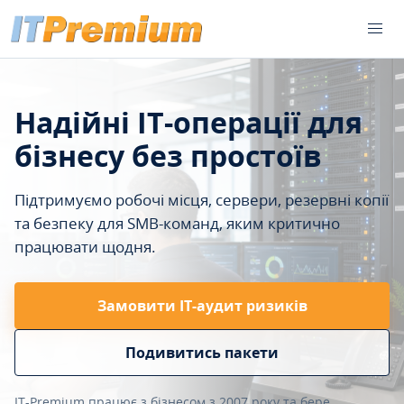
Надійні IT-операції для
бізнесу без простоїв
Підтримуємо робочі місця, сервери, резервні копії
та безпеку для SMB-команд, яким критично
працювати щодня.
Замовити ІТ-аудит ризиків
Подивитись пакети
IT-Premium працює з бізнесом з 2007 року та бере