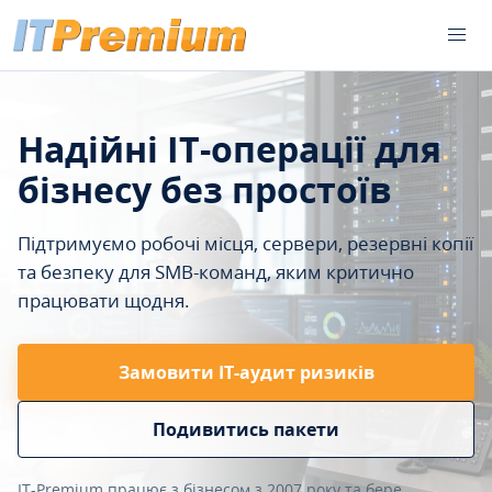
Надійні IT-операції для
бізнесу без простоїв
Підтримуємо робочі місця, сервери, резервні копії
та безпеку для SMB-команд, яким критично
працювати щодня.
Замовити ІТ-аудит ризиків
Подивитись пакети
IT-Premium працює з бізнесом з 2007 року та бере