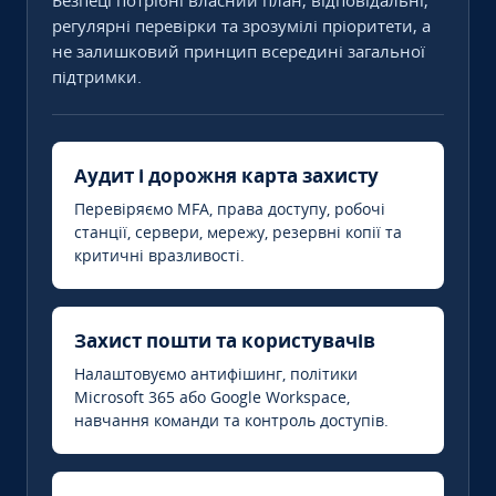
Безпеці потрібні власний план, відповідальні,
регулярні перевірки та зрозумілі пріоритети, а
не залишковий принцип всередині загальної
підтримки.
Аудит і дорожня карта захисту
Перевіряємо MFA, права доступу, робочі
станції, сервери, мережу, резервні копії та
критичні вразливості.
Захист пошти та користувачів
Налаштовуємо антифішинг, політики
Microsoft 365 або Google Workspace,
навчання команди та контроль доступів.