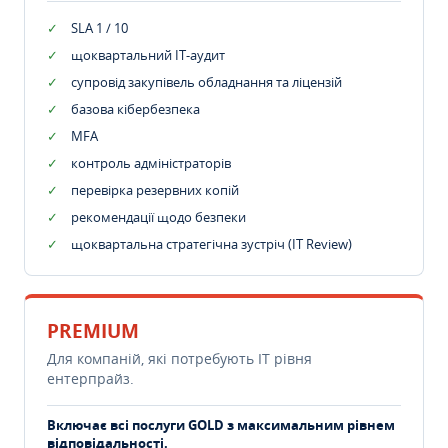
SLA 1 / 10
щоквартальний IT-аудит
супровід закупівель обладнання та ліцензій
базова кібербезпека
MFA
контроль адміністраторів
перевірка резервних копій
рекомендації щодо безпеки
щоквартальна стратегічна зустріч (IT Review)
PREMIUM
Для компаній, які потребують ІТ рівня
ентерпрайз.
Включає всі послуги GOLD з максимальним рівнем
відповідальності.