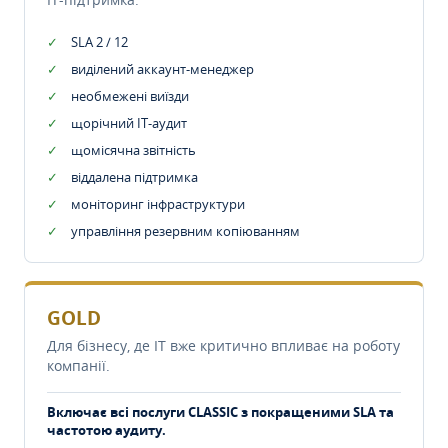
SLA 2 / 12
виділений аккаунт-менеджер
необмежені виїзди
щорічний IT-аудит
щомісячна звітність
віддалена підтримка
моніторинг інфраструктури
управління резервним копіюванням
GOLD
Для бізнесу, де IT вже критично впливає на роботу
компанії.
Включає всі послуги CLASSIC з покращеними SLA та
частотою аудиту.