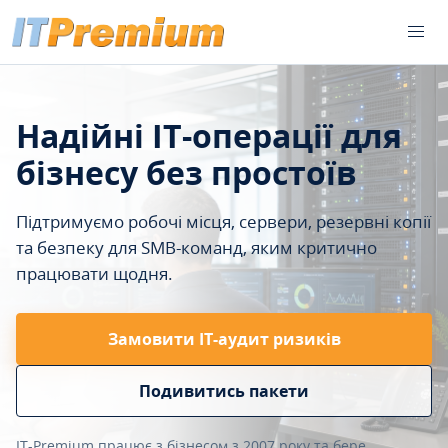
Надійні IT-операції для
бізнесу без простоїв
Підтримуємо робочі місця, сервери, резервні копії
та безпеку для SMB-команд, яким критично
працювати щодня.
Замовити ІТ-аудит ризиків
Подивитись пакети
IT-Premium працює з бізнесом з 2007 року та бере