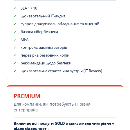
SLA 1 / 10
щоквартальний IT-аудит
супровід закупівель обладнання та ліцензій
базова кібербезпека
MFA
контроль адміністраторів
перевірка резервних копій
рекомендації щодо безпеки
щоквартальна стратегічна зустріч (IT Review)
PREMIUM
Для компаній, які потребують ІТ рівня
ентерпрайз.
Включає всі послуги GOLD з максимальним рівнем
відповідальності.