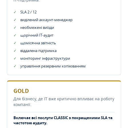
SLA 2 / 12
виділений аккаунт-менеджер
необмежені виїзди
щорічний IT-аудит
щомісячна звітність
віддалена підтримка
моніторинг інфраструктури
управління резервним копіюванням
GOLD
Для бізнесу, де IT вже критично впливає на роботу
компанії.
Включає всі послуги CLASSIC з покращеними SLA та
частотою аудиту.