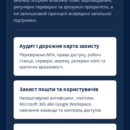
Безпеці потрібні власний план, відповідальні,
регулярні перевірки та зрозумілі пріоритети, а
не залишковий принцип всередині загальної
підтримки.
Аудит і дорожня карта захисту
Перевіряємо MFA, права доступу, робочі
станції, сервери, мережу, резервні копії та
критичні вразливості.
Захист пошти та користувачів
Налаштовуємо антифішинг, політики
Microsoft 365 або Google Workspace,
навчання команди та контроль доступів.