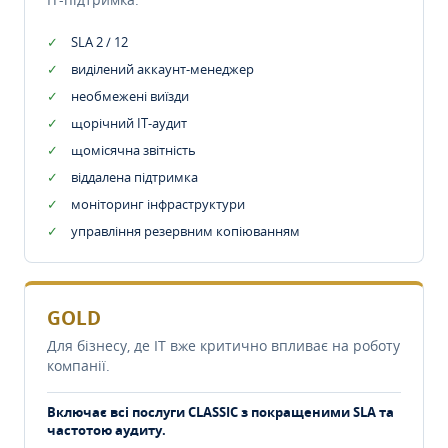
SLA 2 / 12
виділений аккаунт-менеджер
необмежені виїзди
щорічний IT-аудит
щомісячна звітність
віддалена підтримка
моніторинг інфраструктури
управління резервним копіюванням
GOLD
Для бізнесу, де IT вже критично впливає на роботу
компанії.
Включає всі послуги CLASSIC з покращеними SLA та
частотою аудиту.