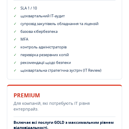
SLA 1 / 10
щоквартальний IT-аудит
супровід закупівель обладнання та ліцензій
базова кібербезпека
MFA
контроль адміністраторів
перевірка резервних копій
рекомендації щодо безпеки
щоквартальна стратегічна зустріч (IT Review)
PREMIUM
Для компаній, які потребують ІТ рівня
ентерпрайз.
Включає всі послуги GOLD з максимальним рівнем
відповідальності.