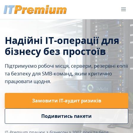
Надійні IT-операції для
бізнесу без простоїв
Підтримуємо робочі місця, сервери, резервні копії
та безпеку для SMB-команд, яким критично
працювати щодня.
Замовити ІТ-аудит ризиків
Подивитись пакети
IT-Premium працює з бізнесом з 2007 року та бере