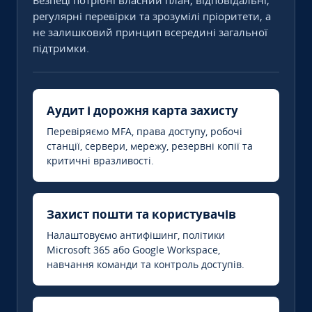
Безпеці потрібні власний план, відповідальні,
регулярні перевірки та зрозумілі пріоритети, а
не залишковий принцип всередині загальної
підтримки.
Аудит і дорожня карта захисту
Перевіряємо MFA, права доступу, робочі
станції, сервери, мережу, резервні копії та
критичні вразливості.
Захист пошти та користувачів
Налаштовуємо антифішинг, політики
Microsoft 365 або Google Workspace,
навчання команди та контроль доступів.