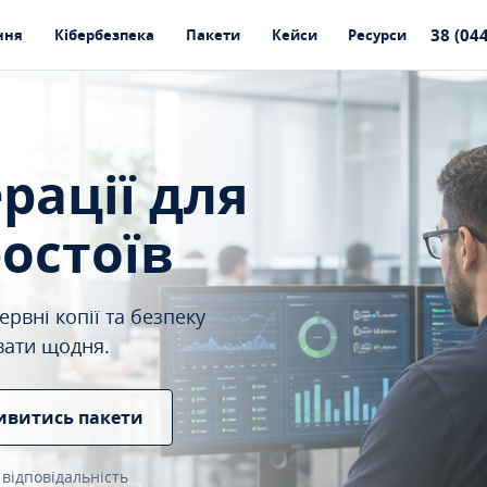
38 (04
ння
Кібербезпека
Пакети
Кейси
Ресурси
ерації для
ростоїв
рвні копії та безпеку
вати щодня.
ивитись пакети
 відповідальність