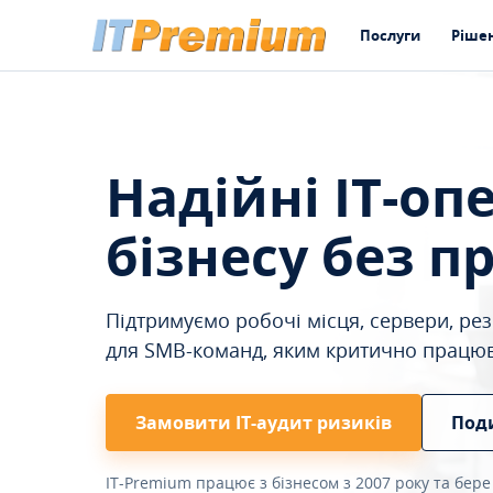
Послуги
Ріше
Надійні IT-оп
бізнесу без п
Підтримуємо робочі місця, сервери, резе
для SMB-команд, яким критично працю
Замовити ІТ-аудит ризиків
Под
IT-Premium працює з бізнесом з 2007 року та бере