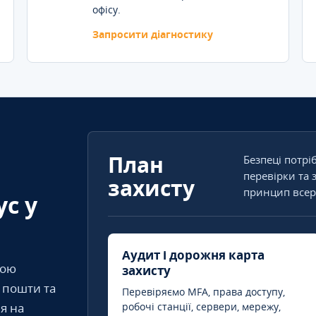
офісу.
Запросити діагностику
План
Безпеці потрі
перевірки та 
захисту
принцип всер
ус у
Аудит і дорожня карта
кою
захисту
т пошти та
Перевіряємо MFA, права доступу,
я на
робочі станції, сервери, мережу,