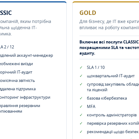
SSIC
GOLD
компаній, яким потрібна
Для бізнесу, де IT вже крит
ільна щоденна IT-
впливає на роботу компанії
римка.
Включає всі послуги CLASSIC
A 2 / 12
покращеними SLA та часто
аудиту.
иділений аккаунт-менеджер
еобмежені виїзди
SLA 1 / 10
орічний IT-аудит
щоквартальний IT-аудит
омісячна звітність
супровід закупівель обла
іддалена підтримка
та ліцензій
оніторинг інфраструктури
базова кібербезпека
правління резервним
MFA
опіюванням
контроль адміністраторів
перевірка резервних копій
рекомендації щодо безпек