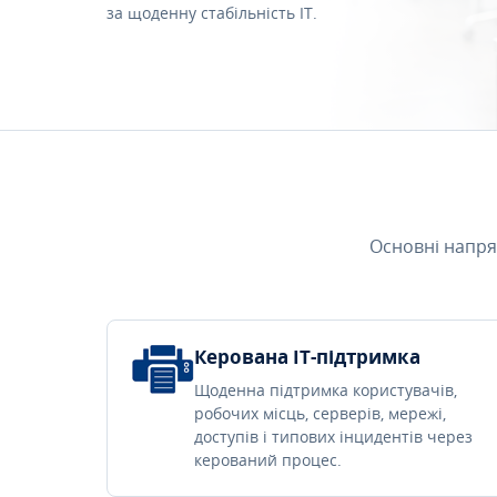
за щоденну стабільність IT.
Основні напря
Керована IT-підтримка
Щоденна підтримка користувачів,
робочих місць, серверів, мережі,
доступів і типових інцидентів через
керований процес.