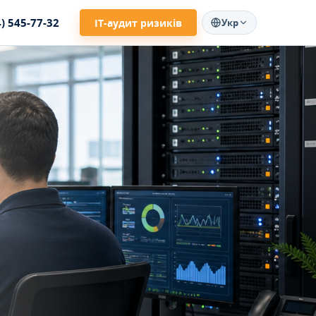
4) 545-77-32
ІТ-аудит ризиків
Укр