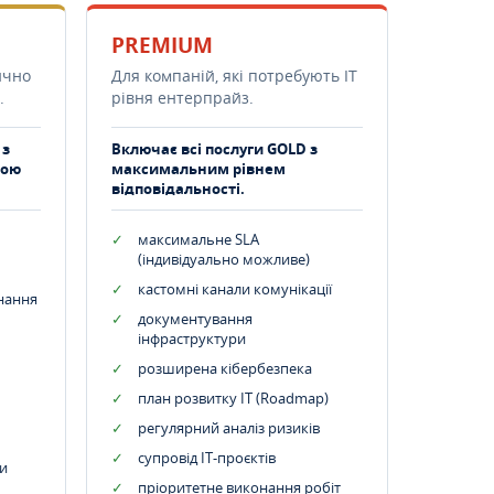
PREMIUM
ично
Для компаній, які потребують ІТ
.
рівня ентерпрайз.
 з
Включає всі послуги GOLD з
тою
максимальним рівнем
відповідальності.
максимальне SLA
(індивідуально можливе)
кастомні канали комунікації
днання
документування
інфраструктури
розширена кібербезпека
план розвитку IT (Roadmap)
регулярний аналіз ризиків
супровід ІТ-проєктів
и
пріоритетне виконання робіт