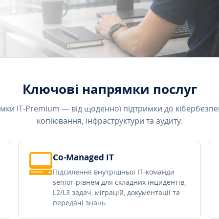
Ключові напрямки послуг
мки IT-Premium — від щоденної підтримки до кібербезпе
копіювання, інфраструктури та аудиту.
Co-Managed IT
Підсилення внутрішньої IT-команди
senior-рівнем для складних інцидентів,
L2/L3 задач, міграцій, документації та
передачі знань.