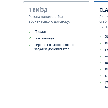
1 ВИЇЗД
CLA
Разова допомога без
Для 
абонентського договору.
стаб
підт
IT аудит
SL
консультація
в
вирішення вашої технічної
задачі за домовленістю
н
щ
щ
в
м
у
к