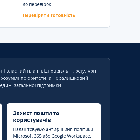
до перевірок.
Перевірити готовність
бні власний план, відповідальні, регулярні
зрозумілі пріоритети, а не залишковий
едині загальної підтримки.
Захист пошти та
користувачів
Налаштовуємо антифішинг, політики
Microsoft 365 або Google Workspace,