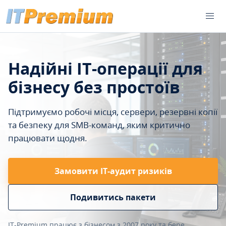
Надійні IT-операції для
бізнесу без простоїв
Підтримуємо робочі місця, сервери, резервні копії
та безпеку для SMB-команд, яким критично
працювати щодня.
Замовити ІТ-аудит ризиків
Подивитись пакети
IT-Premium працює з бізнесом з 2007 року та бере