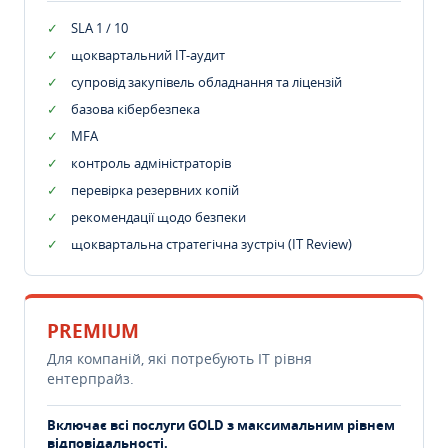
SLA 1 / 10
щоквартальний IT-аудит
супровід закупівель обладнання та ліцензій
базова кібербезпека
MFA
контроль адміністраторів
перевірка резервних копій
рекомендації щодо безпеки
щоквартальна стратегічна зустріч (IT Review)
PREMIUM
Для компаній, які потребують ІТ рівня
ентерпрайз.
Включає всі послуги GOLD з максимальним рівнем
відповідальності.