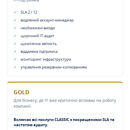
SLA 2 / 12
виділений аккаунт-менеджер
необмежені виїзди
щорічний IT-аудит
щомісячна звітність
віддалена підтримка
моніторинг інфраструктури
управління резервним копіюванням
GOLD
Для бізнесу, де IT вже критично впливає на роботу
компанії.
Включає всі послуги CLASSIC з покращеними SLA та
частотою аудиту.