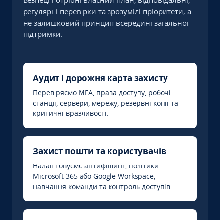
Безпеці потрібні власний план, відповідальні,
регулярні перевірки та зрозумілі пріоритети, а
не залишковий принцип всередині загальної
підтримки.
Аудит і дорожня карта захисту
Перевіряємо MFA, права доступу, робочі
станції, сервери, мережу, резервні копії та
критичні вразливості.
Захист пошти та користувачів
Налаштовуємо антифішинг, політики
Microsoft 365 або Google Workspace,
навчання команди та контроль доступів.