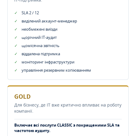
SLA 2 / 12
виділений аккаунт-менеджер
необмежені виїзди
щорічний IT-аудит
щомісячна звітність
віддалена підтримка
моніторинг інфраструктури
управління резервним копіюванням
GOLD
Для бізнесу, де IT вже критично впливає на роботу
компанії.
Включає всі послуги CLASSIC з покращеними SLA та
частотою аудиту.