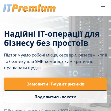
Надійні IT-операції для
бізнесу без простоїв
Підтримуємо робочі місця, сервери, резервні копії
та безпеку для SMB-команд, яким критично
працювати щодня.
Замовити ІТ-аудит ризиків
Подивитись пакети
IT-Premium працює з бізнесом з 2007 року та бере