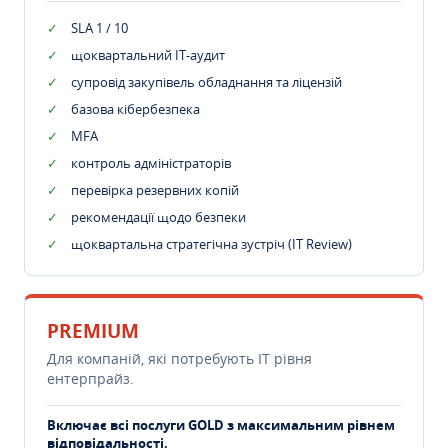
SLA 1 / 10
щоквартальний IT-аудит
супровід закупівель обладнання та ліцензій
базова кібербезпека
MFA
контроль адміністраторів
перевірка резервних копій
рекомендації щодо безпеки
щоквартальна стратегічна зустріч (IT Review)
PREMIUM
Для компаній, які потребують ІТ рівня
ентерпрайз.
Включає всі послуги GOLD з максимальним рівнем
відповідальності.