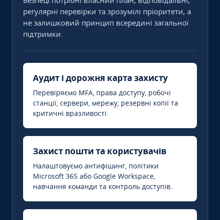
Безпеці потрібні власний план, відповідальні,
регулярні перевірки та зрозумілі пріоритети, а
не залишковий принцип всередині загальної
підтримки.
Аудит і дорожня карта захисту
Перевіряємо MFA, права доступу, робочі
станції, сервери, мережу, резервні копії та
критичні вразливості.
Захист пошти та користувачів
Налаштовуємо антифішинг, політики
Microsoft 365 або Google Workspace,
навчання команди та контроль доступів.