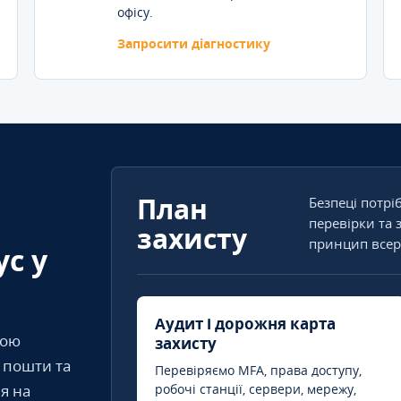
офісу.
Запросити діагностику
План
Безпеці потрі
перевірки та 
захисту
принцип всер
ус у
Аудит і дорожня карта
кою
захисту
т пошти та
Перевіряємо MFA, права доступу,
я на
робочі станції, сервери, мережу,