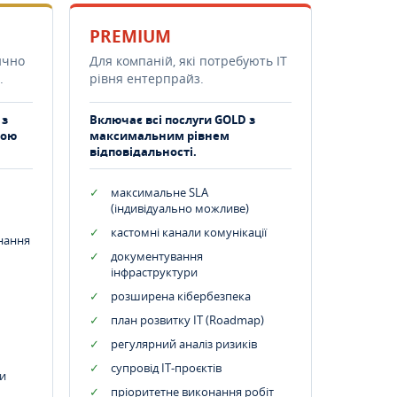
PREMIUM
ично
Для компаній, які потребують ІТ
.
рівня ентерпрайз.
 з
Включає всі послуги GOLD з
тою
максимальним рівнем
відповідальності.
максимальне SLA
(індивідуально можливе)
кастомні канали комунікації
днання
документування
інфраструктури
розширена кібербезпека
план розвитку IT (Roadmap)
регулярний аналіз ризиків
супровід ІТ-проєктів
и
пріоритетне виконання робіт