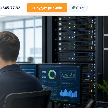
4) 545-77-32
ІТ-аудит ризиків
Укр