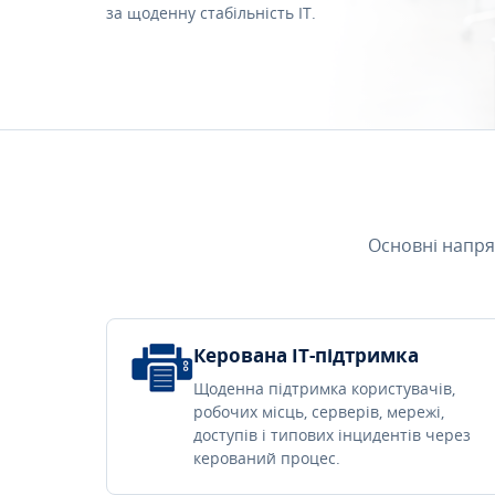
за щоденну стабільність IT.
Основні напря
Керована IT-підтримка
Щоденна підтримка користувачів,
робочих місць, серверів, мережі,
доступів і типових інцидентів через
керований процес.