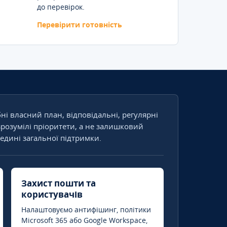
до перевірок.
Перевірити готовність
бні власний план, відповідальні, регулярні
зрозумілі пріоритети, а не залишковий
едині загальної підтримки.
Захист пошти та
користувачів
Налаштовуємо антифішинг, політики
Microsoft 365 або Google Workspace,