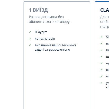
1 ВИЇЗД
CLA
Разова допомога без
Для 
абонентського договору.
стаб
підт
IT аудит
SL
консультація
в
вирішення вашої технічної
задачі за домовленістю
н
щ
щ
в
м
у
к