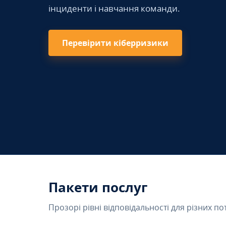
інциденти і навчання команди.
Перевірити кіберризики
Пакети послуг
Прозорі рівні відповідальності для різних по