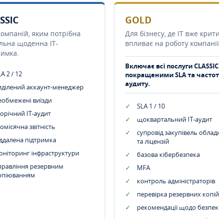
SSIC
GOLD
компаній, яким потрібна
Для бізнесу, де IT вже крит
ільна щоденна IT-
впливає на роботу компанії
римка.
Включає всі послуги CLASSIC
A 2 / 12
покращеними SLA та часто
аудиту.
иділений аккаунт-менеджер
еобмежені виїзди
SLA 1 / 10
орічний IT-аудит
щоквартальний IT-аудит
омісячна звітність
супровід закупівель обла
іддалена підтримка
та ліцензій
оніторинг інфраструктури
базова кібербезпека
правління резервним
MFA
опіюванням
контроль адміністраторів
перевірка резервних копій
рекомендації щодо безпек