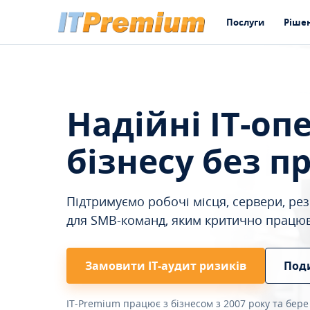
Послуги
Ріше
Надійні IT-оп
бізнесу без п
Підтримуємо робочі місця, сервери, резе
для SMB-команд, яким критично працю
Замовити ІТ-аудит ризиків
Под
IT-Premium працює з бізнесом з 2007 року та бере