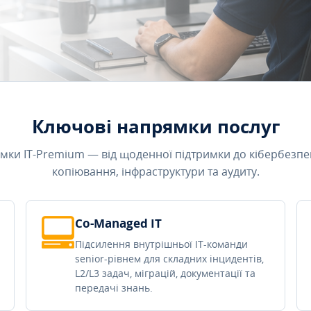
Ключові напрямки послуг
мки IT-Premium — від щоденної підтримки до кібербезпе
копіювання, інфраструктури та аудиту.
Co-Managed IT
Підсилення внутрішньої IT-команди
senior-рівнем для складних інцидентів,
L2/L3 задач, міграцій, документації та
передачі знань.