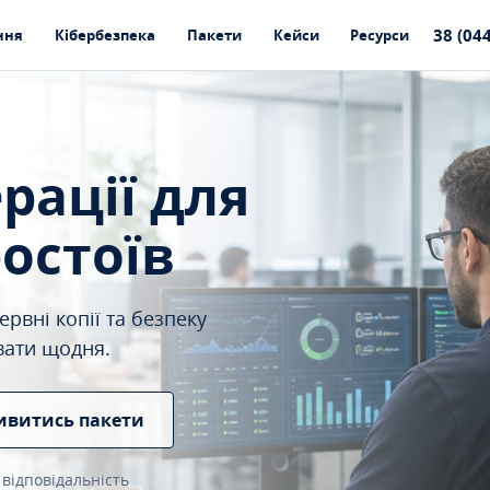
38 (04
ння
Кібербезпека
Пакети
Кейси
Ресурси
ерації для
ростоїв
рвні копії та безпеку
вати щодня.
ивитись пакети
 відповідальність