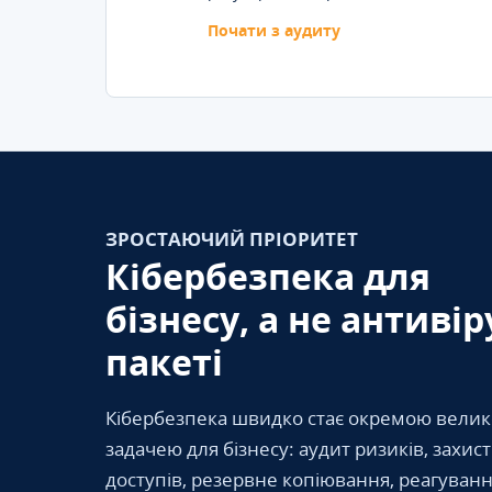
Почати з аудиту
ЗРОСТАЮЧИЙ ПРІОРИТЕТ
Кібербезпека для
бізнесу, а не антивір
пакеті
Кібербезпека швидко стає окремою вели
задачею для бізнесу: аудит ризиків, захис
доступів, резервне копіювання, реагуванн