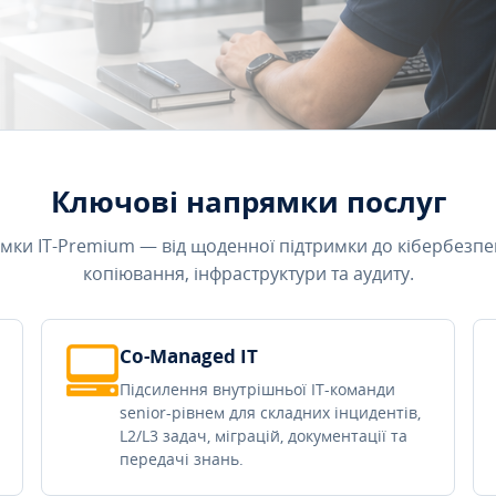
Ключові напрямки послуг
мки IT-Premium — від щоденної підтримки до кібербезпе
копіювання, інфраструктури та аудиту.
Co-Managed IT
Підсилення внутрішньої IT-команди
senior-рівнем для складних інцидентів,
L2/L3 задач, міграцій, документації та
передачі знань.