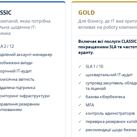
SSIC
GOLD
компаній, яким потрібна
Для бізнесу, де IT вже крит
ільна щоденна IT-
впливає на роботу компанії
римка.
Включає всі послуги CLASSIC
A 2 / 12
покращеними SLA та часто
аудиту.
иділений аккаунт-менеджер
еобмежені виїзди
SLA 1 / 10
орічний IT-аудит
щоквартальний IT-аудит
омісячна звітність
супровід закупівель обла
іддалена підтримка
та ліцензій
оніторинг інфраструктури
базова кібербезпека
правління резервним
MFA
опіюванням
контроль адміністраторів
перевірка резервних копій
рекомендації щодо безпек