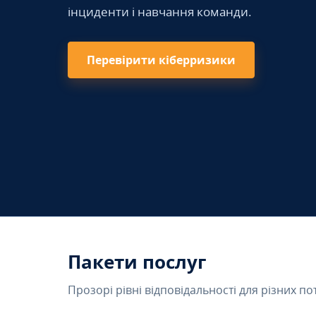
інциденти і навчання команди.
Перевірити кіберризики
Пакети послуг
Прозорі рівні відповідальності для різних по