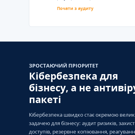
Почати з аудиту
ЗРОСТАЮЧИЙ ПРІОРИТЕТ
Кібербезпека для
бізнесу, а не антивір
пакеті
Кібербезпека швидко стає окремою вели
задачею для бізнесу: аудит ризиків, захис
доступів, резервне копіювання, реагуванн