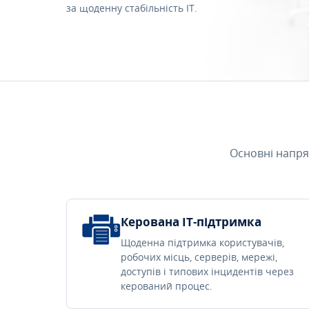
за щоденну стабільність IT.
Основні напря
Керована IT-підтримка
Щоденна підтримка користувачів,
робочих місць, серверів, мережі,
доступів і типових інцидентів через
керований процес.