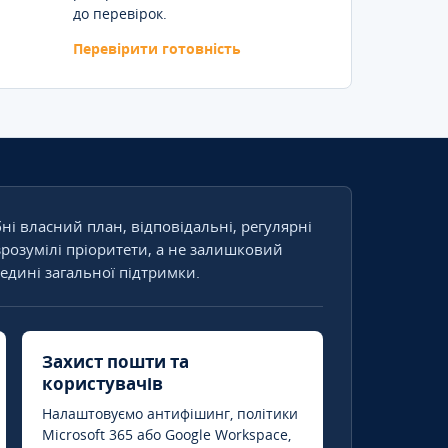
до перевірок.
Перевірити готовність
бні власний план, відповідальні, регулярні
зрозумілі пріоритети, а не залишковий
едині загальної підтримки.
Захист пошти та
користувачів
Налаштовуємо антифішинг, політики
Microsoft 365 або Google Workspace,