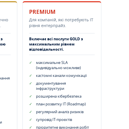
PREMIUM
ично
Для компаній, які потребують ІТ
.
рівня ентерпрайз.
 з
Включає всі послуги GOLD з
тою
максимальним рівнем
відповідальності.
максимальне SLA
(індивідуально можливе)
кастомні канали комунікації
днання
документування
інфраструктури
розширена кібербезпека
план розвитку IT (Roadmap)
регулярний аналіз ризиків
супровід ІТ-проєктів
и
пріоритетне виконання робіт