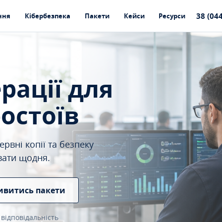
38 (04
ння
Кібербезпека
Пакети
Кейси
Ресурси
ерації для
ростоїв
рвні копії та безпеку
вати щодня.
ивитись пакети
 відповідальність