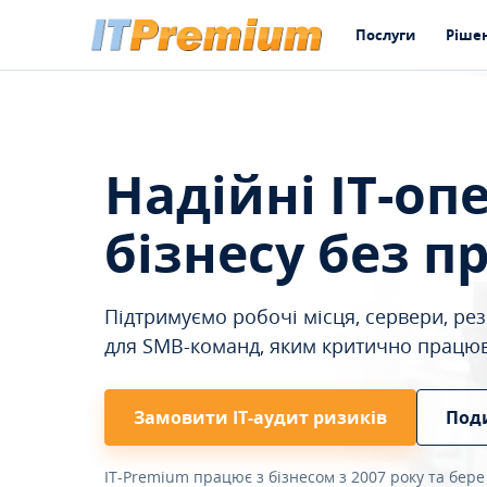
Послуги
Ріше
Надійні IT-оп
бізнесу без п
Підтримуємо робочі місця, сервери, резе
для SMB-команд, яким критично працю
Замовити ІТ-аудит ризиків
Под
IT-Premium працює з бізнесом з 2007 року та бере