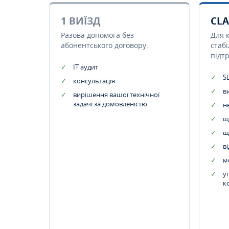
1 ВИЇЗД
CLA
Разова допомога без
Для 
абонентського договору.
стаб
підт
IT аудит
SL
консультація
в
вирішення вашої технічної
задачі за домовленістю
н
щ
щ
в
м
у
к