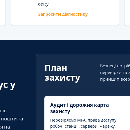
офісу.
Запросити діагностику
План
Безпеці потрі
перевірки та 
захисту
принцип всер
ус у
Аудит і дорожня карта
кою
захисту
т пошти та
Перевіряємо MFA, права доступу,
я на
робочі станції, сервери, мережу,