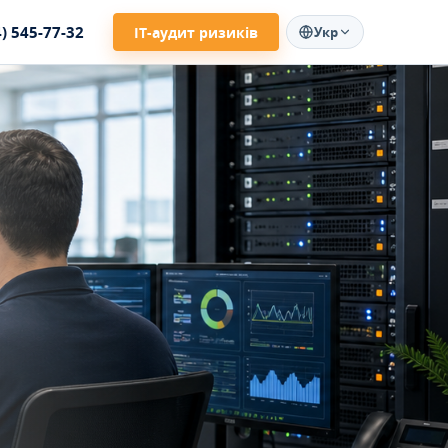
4) 545-77-32
ІТ-аудит ризиків
Укр