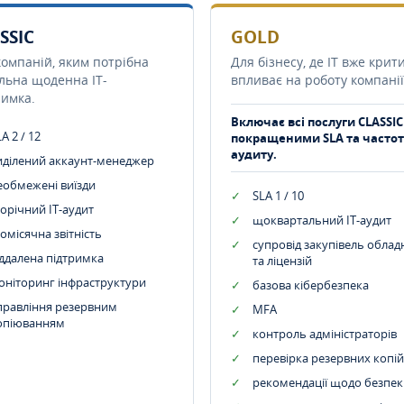
SSIC
GOLD
компаній, яким потрібна
Для бізнесу, де IT вже крит
ільна щоденна IT-
впливає на роботу компанії
римка.
Включає всі послуги CLASSIC
A 2 / 12
покращеними SLA та часто
аудиту.
иділений аккаунт-менеджер
еобмежені виїзди
SLA 1 / 10
орічний IT-аудит
щоквартальний IT-аудит
омісячна звітність
супровід закупівель обла
іддалена підтримка
та ліцензій
оніторинг інфраструктури
базова кібербезпека
правління резервним
MFA
опіюванням
контроль адміністраторів
перевірка резервних копій
рекомендації щодо безпек