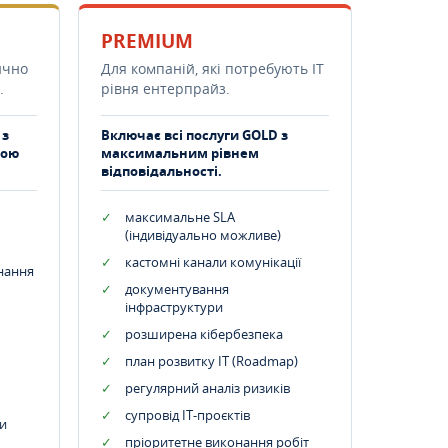
PREMIUM
ично
Для компаній, які потребують ІТ
.
рівня ентерпрайз.
 з
Включає всі послуги GOLD з
тою
максимальним рівнем
відповідальності.
максимальне SLA
(індивідуально можливе)
кастомні канали комунікації
днання
документування
інфраструктури
розширена кібербезпека
план розвитку IT (Roadmap)
регулярний аналіз ризиків
супровід ІТ-проєктів
и
пріоритетне виконання робіт