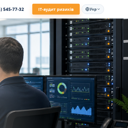
4) 545-77-32
ІТ-аудит ризиків
Укр