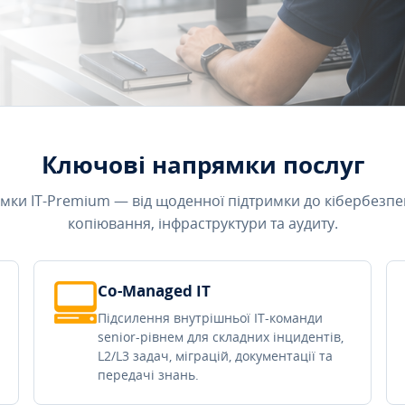
Ключові напрямки послуг
мки IT-Premium — від щоденної підтримки до кібербезпе
копіювання, інфраструктури та аудиту.
Co-Managed IT
Підсилення внутрішньої IT-команди
senior-рівнем для складних інцидентів,
L2/L3 задач, міграцій, документації та
передачі знань.