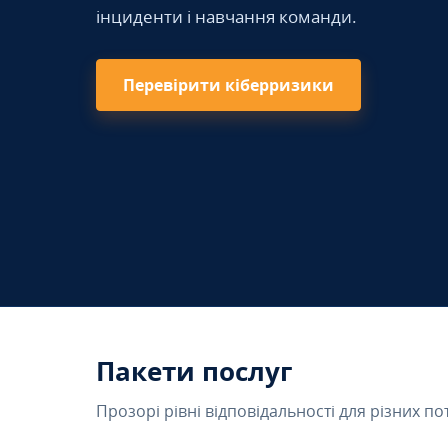
інциденти і навчання команди.
Перевірити кіберризики
Пакети послуг
Прозорі рівні відповідальності для різних по