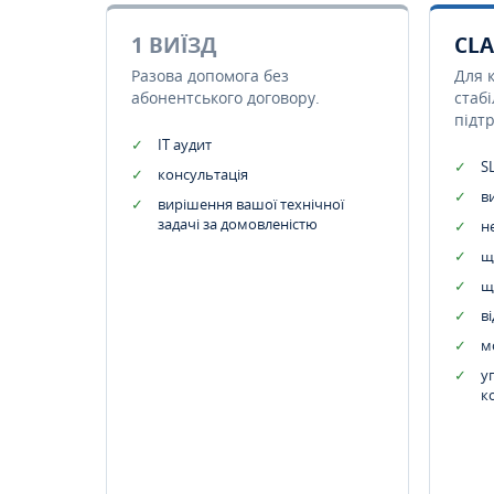
1 ВИЇЗД
CLA
Разова допомога без
Для 
абонентського договору.
стаб
підт
IT аудит
SL
консультація
в
вирішення вашої технічної
задачі за домовленістю
н
щ
щ
в
м
у
к