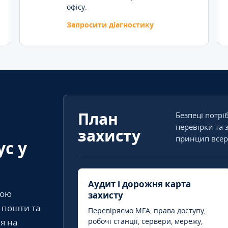
офісу.
Запросити діагностику
План
Безпеці потрі
перевірки та 
захисту
принцип всер
ус у
Аудит і дорожня карта
кою
захисту
т пошти та
Перевіряємо MFA, права доступу,
я на
робочі станції, сервери, мережу,