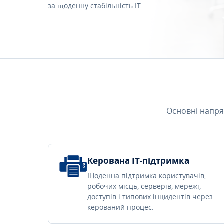
за щоденну стабільність IT.
Основні напря
Керована IT-підтримка
Щоденна підтримка користувачів,
робочих місць, серверів, мережі,
доступів і типових інцидентів через
керований процес.