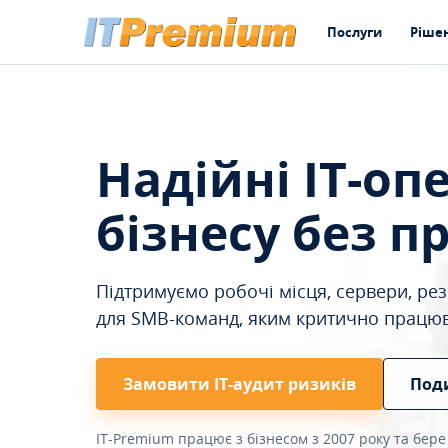
Послуги
Ріше
Надійні IT-оп
бізнесу без п
Підтримуємо робочі місця, сервери, резе
для SMB-команд, яким критично працю
Замовити ІТ-аудит ризиків
Под
IT-Premium працює з бізнесом з 2007 року та бере