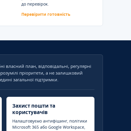
до перевірок.
Перевірити готовність
бні власний план, відповідальні, регулярні
зрозумілі пріоритети, а не залишковий
едині загальної підтримки.
Захист пошти та
користувачів
Налаштовуємо антифішинг, політики
Microsoft 365 або Google Workspace,