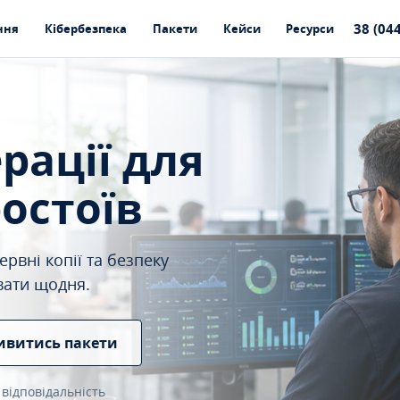
38 (04
ння
Кібербезпека
Пакети
Кейси
Ресурси
ерації для
ростоїв
рвні копії та безпеку
вати щодня.
ивитись пакети
 відповідальність