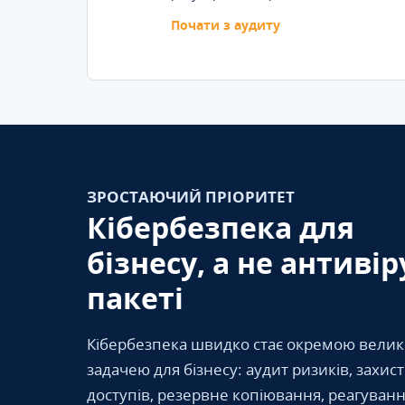
Почати з аудиту
ЗРОСТАЮЧИЙ ПРІОРИТЕТ
Кібербезпека для
бізнесу, а не антивір
пакеті
Кібербезпека швидко стає окремою вели
задачею для бізнесу: аудит ризиків, захис
доступів, резервне копіювання, реагуванн