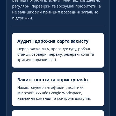
Безпеці потрібні власний план, відповідальні,
регулярні перевірки та зрозумілі пріоритети, а
не залишковий принцип всередині загальної
підтримки.
Аудит і дорожня карта захисту
Перевіряємо MFA, права доступу, робочі
станції, сервери, мережу, резервні копії та
критичні вразливості.
Захист пошти та користувачів
Налаштовуємо антифішинг, політики
Microsoft 365 або Google Workspace,
навчання команди та контроль доступів.