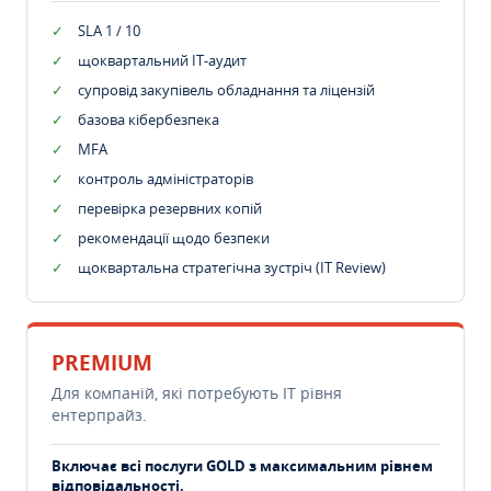
SLA 1 / 10
щоквартальний IT-аудит
супровід закупівель обладнання та ліцензій
базова кібербезпека
MFA
контроль адміністраторів
перевірка резервних копій
рекомендації щодо безпеки
щоквартальна стратегічна зустріч (IT Review)
PREMIUM
Для компаній, які потребують ІТ рівня
ентерпрайз.
Включає всі послуги GOLD з максимальним рівнем
відповідальності.