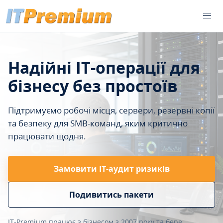
Надійні IT-операції для
бізнесу без простоїв
Підтримуємо робочі місця, сервери, резервні копії
та безпеку для SMB-команд, яким критично
працювати щодня.
Замовити ІТ-аудит ризиків
Подивитись пакети
IT-Premium працює з бізнесом з 2007 року та бере