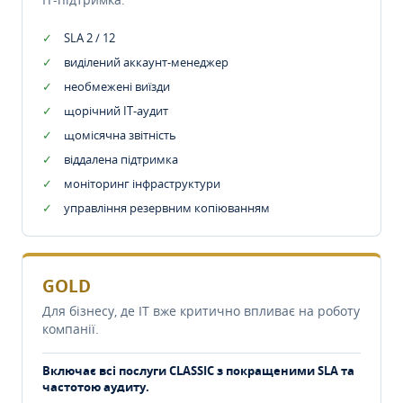
SLA 2 / 12
виділений аккаунт-менеджер
необмежені виїзди
щорічний IT-аудит
щомісячна звітність
віддалена підтримка
моніторинг інфраструктури
управління резервним копіюванням
GOLD
Для бізнесу, де IT вже критично впливає на роботу
компанії.
Включає всі послуги CLASSIC з покращеними SLA та
частотою аудиту.