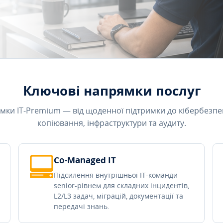
Ключові напрямки послуг
мки IT-Premium — від щоденної підтримки до кібербезпе
копіювання, інфраструктури та аудиту.
Co-Managed IT
Підсилення внутрішньої IT-команди
senior-рівнем для складних інцидентів,
L2/L3 задач, міграцій, документації та
передачі знань.