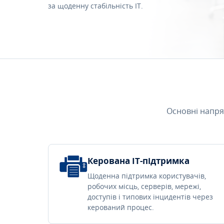
за щоденну стабільність IT.
Основні напря
Керована IT-підтримка
Щоденна підтримка користувачів,
робочих місць, серверів, мережі,
доступів і типових інцидентів через
керований процес.