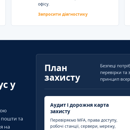
офісу.
Запросити діагностику
План
Безпеці потрі
перевірки та 
захисту
принцип всер
ус у
Аудит і дорожня карта
кою
захисту
т пошти та
Перевіряємо MFA, права доступу,
я на
робочі станції, сервери, мережу,