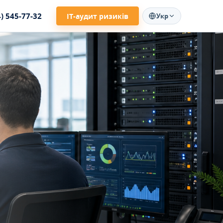
4) 545-77-32
ІТ-аудит ризиків
Укр