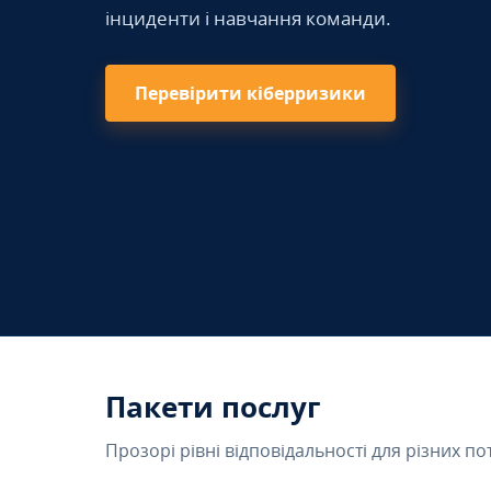
інциденти і навчання команди.
Перевірити кіберризики
Пакети послуг
Прозорі рівні відповідальності для різних по