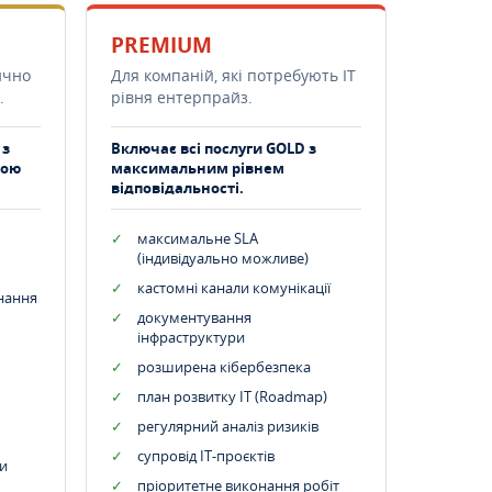
PREMIUM
ично
Для компаній, які потребують ІТ
.
рівня ентерпрайз.
 з
Включає всі послуги GOLD з
тою
максимальним рівнем
відповідальності.
максимальне SLA
(індивідуально можливе)
кастомні канали комунікації
днання
документування
інфраструктури
розширена кібербезпека
план розвитку IT (Roadmap)
регулярний аналіз ризиків
супровід ІТ-проєктів
и
пріоритетне виконання робіт