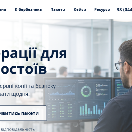
38 (04
ння
Кібербезпека
Пакети
Кейси
Ресурси
ерації для
ростоїв
рвні копії та безпеку
вати щодня.
ивитись пакети
 відповідальність