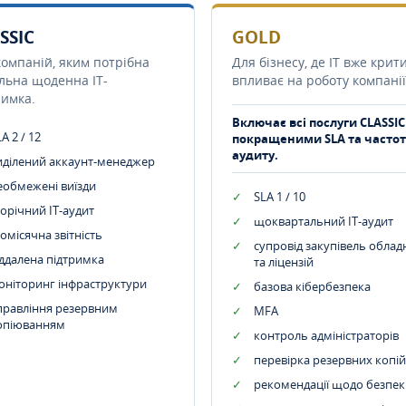
SSIC
GOLD
компаній, яким потрібна
Для бізнесу, де IT вже крит
ільна щоденна IT-
впливає на роботу компанії
римка.
Включає всі послуги CLASSIC
A 2 / 12
покращеними SLA та часто
аудиту.
иділений аккаунт-менеджер
еобмежені виїзди
SLA 1 / 10
орічний IT-аудит
щоквартальний IT-аудит
омісячна звітність
супровід закупівель обла
іддалена підтримка
та ліцензій
оніторинг інфраструктури
базова кібербезпека
правління резервним
MFA
опіюванням
контроль адміністраторів
перевірка резервних копій
рекомендації щодо безпек