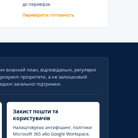
до перевірок.
Перевірити готовність
бні власний план, відповідальні, регулярні
зрозумілі пріоритети, а не залишковий
едині загальної підтримки.
Захист пошти та
користувачів
Налаштовуємо антифішинг, політики
Microsoft 365 або Google Workspace,