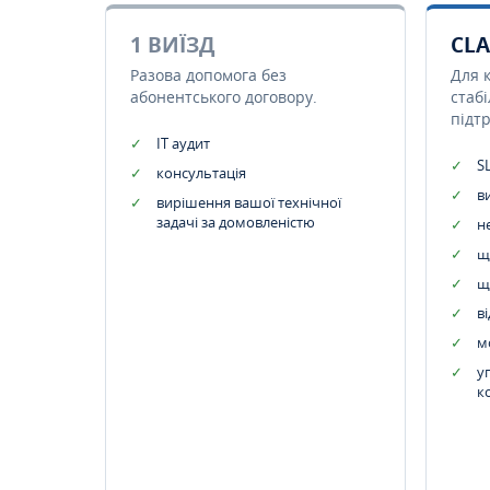
1 ВИЇЗД
CLA
Разова допомога без
Для 
абонентського договору.
стаб
підт
IT аудит
SL
консультація
в
вирішення вашої технічної
задачі за домовленістю
н
щ
щ
в
м
у
к