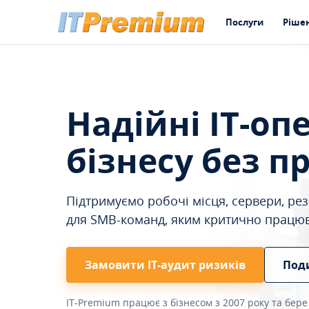
Послуги
Ріше
Надійні IT-оп
бізнесу без п
Підтримуємо робочі місця, сервери, резе
для SMB-команд, яким критично працю
Замовити ІТ-аудит ризиків
Под
IT-Premium працює з бізнесом з 2007 року та бере