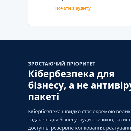
Почати з аудиту
ЗРОСТАЮЧИЙ ПРІОРИТЕТ
Кібербезпека для
бізнесу, а не антивір
пакеті
Кібербезпека швидко стає окремою вели
задачею для бізнесу: аудит ризиків, захис
доступів, резервне копіювання, реагуванн