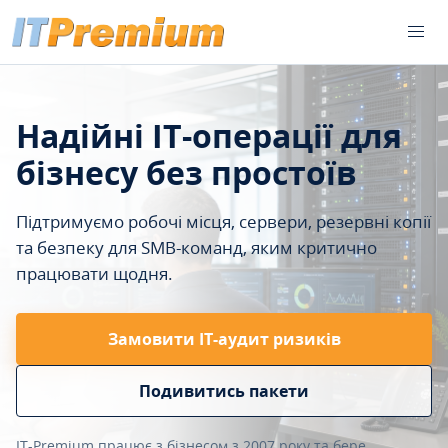
Надійні IT-операції для
бізнесу без простоїв
Підтримуємо робочі місця, сервери, резервні копії
та безпеку для SMB-команд, яким критично
працювати щодня.
Замовити ІТ-аудит ризиків
Подивитись пакети
IT-Premium працює з бізнесом з 2007 року та бере