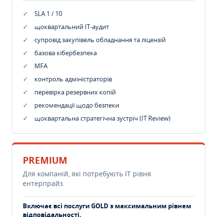
SLA 1 / 10
щоквартальний IT-аудит
супровід закупівель обладнання та ліцензій
базова кібербезпека
MFA
контроль адміністраторів
перевірка резервних копій
рекомендації щодо безпеки
щоквартальна стратегічна зустріч (IT Review)
PREMIUM
Для компаній, які потребують ІТ рівня
ентерпрайз.
Включає всі послуги GOLD з максимальним рівнем
відповідальності.