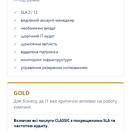
SLA 2 / 12
виділений аккаунт-менеджер
необмежені виїзди
щорічний IT-аудит
щомісячна звітність
віддалена підтримка
моніторинг інфраструктури
управління резервним копіюванням
GOLD
Для бізнесу, де IT вже критично впливає на роботу
компанії.
Включає всі послуги CLASSIC з покращеними SLA та
частотою аудиту.