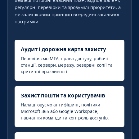
Безпеці потрібні власний план, відповідальні,
регулярні перевірки та зрозумілі пріоритети, а
не залишковий принцип всередині загальної
підтримки.
Аудит і дорожня карта захисту
Перевіряємо MFA, права доступу, робочі
станції, сервери, мережу, резервні копії та
критичні вразливості.
Захист пошти та користувачів
Налаштовуємо антифішинг, політики
Microsoft 365 або Google Workspace,
навчання команди та контроль доступів.