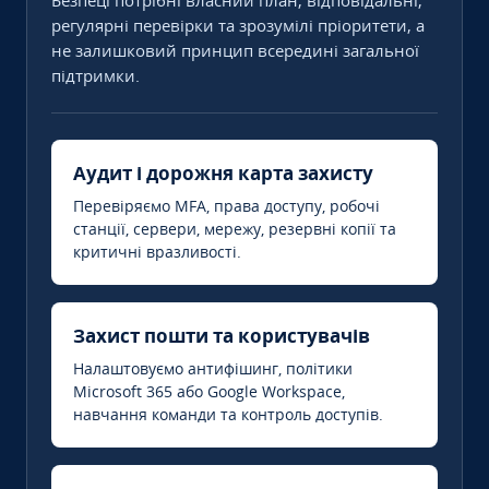
Безпеці потрібні власний план, відповідальні,
регулярні перевірки та зрозумілі пріоритети, а
не залишковий принцип всередині загальної
підтримки.
Аудит і дорожня карта захисту
Перевіряємо MFA, права доступу, робочі
станції, сервери, мережу, резервні копії та
критичні вразливості.
Захист пошти та користувачів
Налаштовуємо антифішинг, політики
Microsoft 365 або Google Workspace,
навчання команди та контроль доступів.