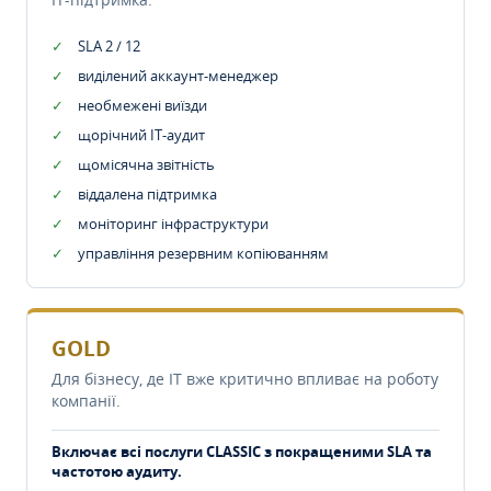
SLA 2 / 12
виділений аккаунт-менеджер
необмежені виїзди
щорічний IT-аудит
щомісячна звітність
віддалена підтримка
моніторинг інфраструктури
управління резервним копіюванням
GOLD
Для бізнесу, де IT вже критично впливає на роботу
компанії.
Включає всі послуги CLASSIC з покращеними SLA та
частотою аудиту.