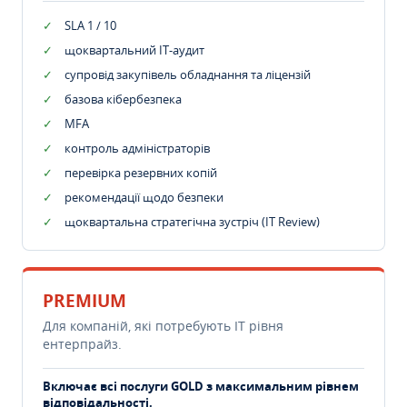
SLA 1 / 10
щоквартальний IT-аудит
супровід закупівель обладнання та ліцензій
базова кібербезпека
MFA
контроль адміністраторів
перевірка резервних копій
рекомендації щодо безпеки
щоквартальна стратегічна зустріч (IT Review)
PREMIUM
Для компаній, які потребують ІТ рівня
ентерпрайз.
Включає всі послуги GOLD з максимальним рівнем
відповідальності.