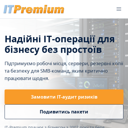
Надійні IT-операції для
бізнесу без простоїв
Підтримуємо робочі місця, сервери, резервні копії
та безпеку для SMB-команд, яким критично
працювати щодня.
Замовити ІТ-аудит ризиків
Подивитись пакети
IT-Premium працює з бізнесом з 2007 року та бере