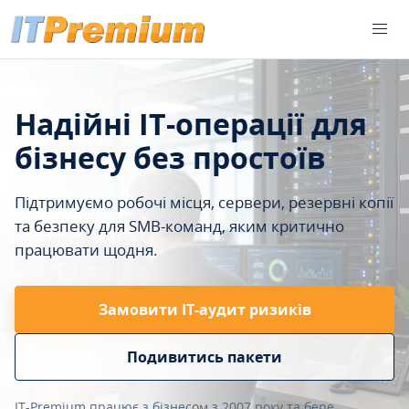
Надійні IT-операції для
бізнесу без простоїв
Підтримуємо робочі місця, сервери, резервні копії
та безпеку для SMB-команд, яким критично
працювати щодня.
Замовити ІТ-аудит ризиків
Подивитись пакети
IT-Premium працює з бізнесом з 2007 року та бере