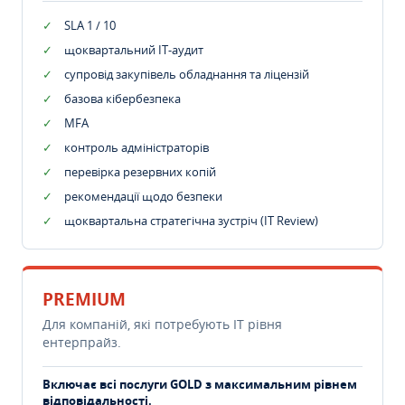
SLA 1 / 10
щоквартальний IT-аудит
супровід закупівель обладнання та ліцензій
базова кібербезпека
MFA
контроль адміністраторів
перевірка резервних копій
рекомендації щодо безпеки
щоквартальна стратегічна зустріч (IT Review)
PREMIUM
Для компаній, які потребують ІТ рівня
ентерпрайз.
Включає всі послуги GOLD з максимальним рівнем
відповідальності.