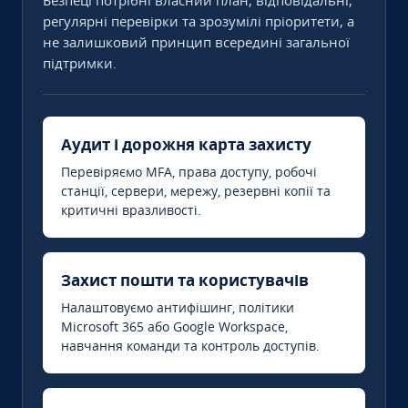
Безпеці потрібні власний план, відповідальні,
регулярні перевірки та зрозумілі пріоритети, а
не залишковий принцип всередині загальної
підтримки.
Аудит і дорожня карта захисту
Перевіряємо MFA, права доступу, робочі
станції, сервери, мережу, резервні копії та
критичні вразливості.
Захист пошти та користувачів
Налаштовуємо антифішинг, політики
Microsoft 365 або Google Workspace,
навчання команди та контроль доступів.