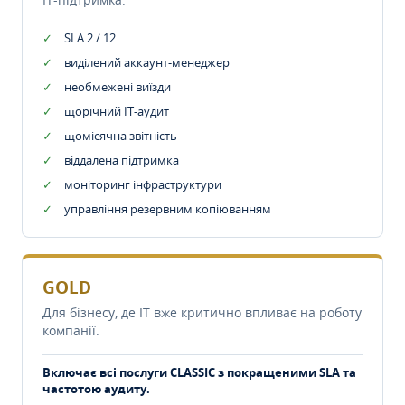
SLA 2 / 12
виділений аккаунт-менеджер
необмежені виїзди
щорічний IT-аудит
щомісячна звітність
віддалена підтримка
моніторинг інфраструктури
управління резервним копіюванням
GOLD
Для бізнесу, де IT вже критично впливає на роботу
компанії.
Включає всі послуги CLASSIC з покращеними SLA та
частотою аудиту.