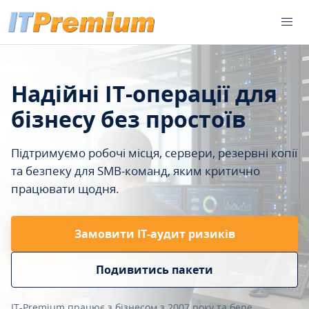
Надійні IT-операції для
бізнесу без простоїв
Підтримуємо робочі місця, сервери, резервні копії
та безпеку для SMB-команд, яким критично
працювати щодня.
Замовити ІТ-аудит ризиків
Подивитись пакети
IT-Premium працює з бізнесом з 2007 року та бере