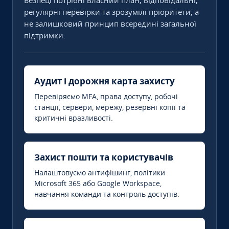
Безпеці потрібні власний план, відповідальні,
регулярні перевірки та зрозумілі пріоритети, а
не залишковий принцип всередині загальної
підтримки.
Аудит і дорожня карта захисту
Перевіряємо MFA, права доступу, робочі
станції, сервери, мережу, резервні копії та
критичні вразливості.
Захист пошти та користувачів
Налаштовуємо антифішинг, політики
Microsoft 365 або Google Workspace,
навчання команди та контроль доступів.