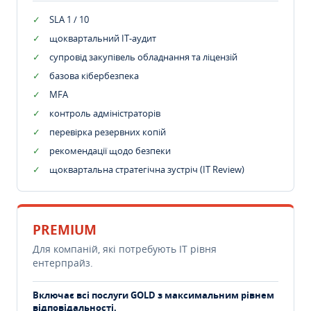
SLA 1 / 10
щоквартальний IT-аудит
супровід закупівель обладнання та ліцензій
базова кібербезпека
MFA
контроль адміністраторів
перевірка резервних копій
рекомендації щодо безпеки
щоквартальна стратегічна зустріч (IT Review)
PREMIUM
Для компаній, які потребують ІТ рівня
ентерпрайз.
Включає всі послуги GOLD з максимальним рівнем
відповідальності.