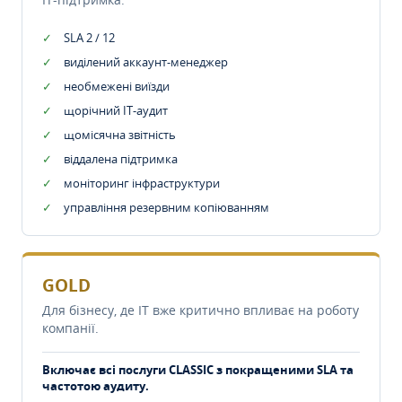
SLA 2 / 12
виділений аккаунт-менеджер
необмежені виїзди
щорічний IT-аудит
щомісячна звітність
віддалена підтримка
моніторинг інфраструктури
управління резервним копіюванням
GOLD
Для бізнесу, де IT вже критично впливає на роботу
компанії.
Включає всі послуги CLASSIC з покращеними SLA та
частотою аудиту.