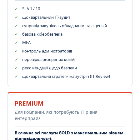
SLA 1 / 10
щоквартальний IT-аудит
супровід закупівель обладнання та ліцензій
базова кібербезпека
MFA
контроль адміністраторів
перевірка резервних копій
рекомендації щодо безпеки
щоквартальна стратегічна зустріч (IT Review)
PREMIUM
Для компаній, які потребують ІТ рівня
ентерпрайз.
Включає всі послуги GOLD з максимальним рівнем
відповідальності.