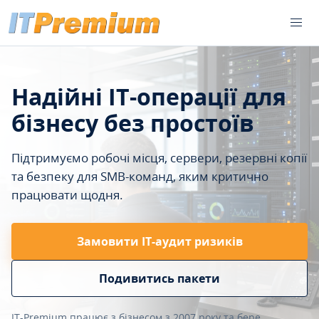
Надійні IT-операції для
бізнесу без простоїв
Підтримуємо робочі місця, сервери, резервні копії
та безпеку для SMB-команд, яким критично
працювати щодня.
Замовити ІТ-аудит ризиків
Подивитись пакети
IT-Premium працює з бізнесом з 2007 року та бере