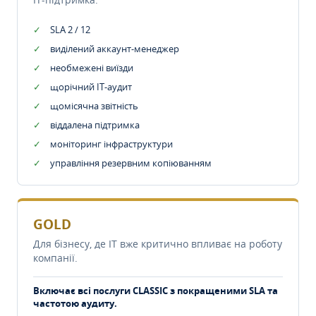
SLA 2 / 12
виділений аккаунт-менеджер
необмежені виїзди
щорічний IT-аудит
щомісячна звітність
віддалена підтримка
моніторинг інфраструктури
управління резервним копіюванням
GOLD
Для бізнесу, де IT вже критично впливає на роботу
компанії.
Включає всі послуги CLASSIC з покращеними SLA та
частотою аудиту.