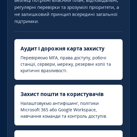
Безпеці потрібні власний план, відповідальні,
регулярні перевірки та зрозумілі пріоритети, а
не залишковий принцип всередині загальної
підтримки.
Аудит і дорожня карта захисту
Перевіряємо MFA, права доступу, робочі
станції, сервери, мережу, резервні копії та
критичні вразливості.
Захист пошти та користувачів
Налаштовуємо антифішинг, політики
Microsoft 365 або Google Workspace,
навчання команди та контроль доступів.