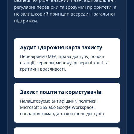
Безпеці потрібні власний план, відповідальні,
регулярні перевірки та зрозумілі пріоритети, а
не залишковий принцип всередині загальної
підтримки.
Аудит і дорожня карта захисту
Перевіряємо MFA, права доступу, робочі
станції, сервери, мережу, резервні копії та
критичні вразливості.
Захист пошти та користувачів
Налаштовуємо антифішинг, політики
Microsoft 365 або Google Workspace,
навчання команди та контроль доступів.