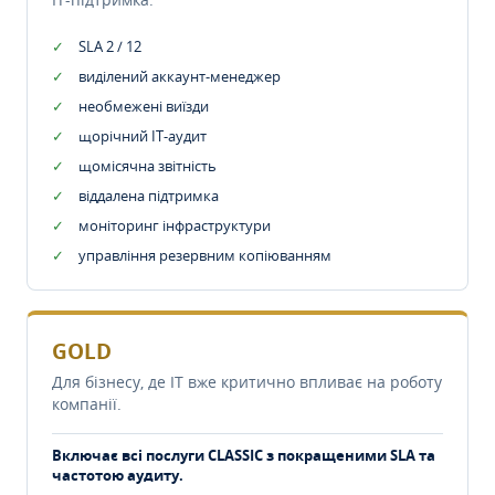
SLA 2 / 12
виділений аккаунт-менеджер
необмежені виїзди
щорічний IT-аудит
щомісячна звітність
віддалена підтримка
моніторинг інфраструктури
управління резервним копіюванням
GOLD
Для бізнесу, де IT вже критично впливає на роботу
компанії.
Включає всі послуги CLASSIC з покращеними SLA та
частотою аудиту.