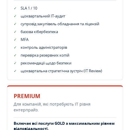
SLA 1 / 10
щоквартальний IT-аудит
супровід закупівель обладнання та ліцензій
базова кібербезпека
MFA
контроль адміністраторів
перевірка резервних копій
рекомендації щодо безпеки
щоквартальна стратегічна зустріч (IT Review)
PREMIUM
Для компаній, які потребують ІТ рівня
ентерпрайз.
Включає всі послуги GOLD з максимальним рівнем
відповідальності.