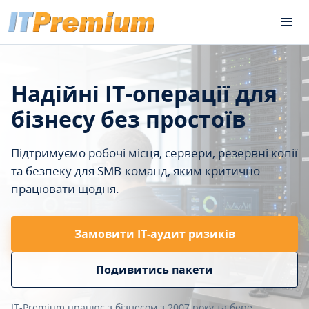
Надійні IT-операції для
бізнесу без простоїв
Підтримуємо робочі місця, сервери, резервні копії
та безпеку для SMB-команд, яким критично
працювати щодня.
Замовити ІТ-аудит ризиків
Подивитись пакети
IT-Premium працює з бізнесом з 2007 року та бере