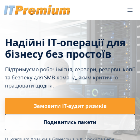
Надійні IT-операції для
бізнесу без простоїв
Підтримуємо робочі місця, сервери, резервні копії
та безпеку для SMB-команд, яким критично
працювати щодня.
Замовити ІТ-аудит ризиків
Подивитись пакети
IT-Premium працює з бізнесом з 2007 року та бере