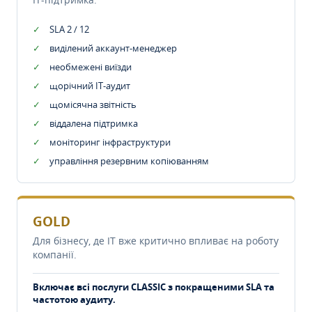
SLA 2 / 12
виділений аккаунт-менеджер
необмежені виїзди
щорічний IT-аудит
щомісячна звітність
віддалена підтримка
моніторинг інфраструктури
управління резервним копіюванням
GOLD
Для бізнесу, де IT вже критично впливає на роботу
компанії.
Включає всі послуги CLASSIC з покращеними SLA та
частотою аудиту.