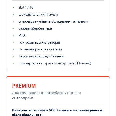
SLA 1 / 10
щоквартальний IT-аудит
супровід закупівель обладнання та ліцензій
базова кібербезпека
MFA
контроль адміністраторів
перевірка резервних копій
рекомендації щодо безпеки
щоквартальна стратегічна зустріч (IT Review)
PREMIUM
Для компаній, які потребують ІТ рівня
ентерпрайз.
Включає всі послуги GOLD з максимальним рівнем
відповідальності.