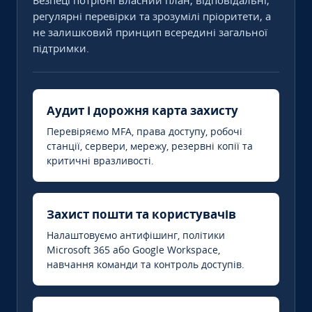
Безпеці потрібні власний план, відповідальні,
регулярні перевірки та зрозумілі пріоритети, а
не залишковий принцип всередині загальної
підтримки.
Аудит і дорожня карта захисту
Перевіряємо MFA, права доступу, робочі
станції, сервери, мережу, резервні копії та
критичні вразливості.
Захист пошти та користувачів
Налаштовуємо антифішинг, політики
Microsoft 365 або Google Workspace,
навчання команди та контроль доступів.