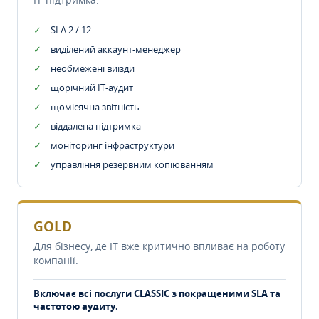
SLA 2 / 12
виділений аккаунт-менеджер
необмежені виїзди
щорічний IT-аудит
щомісячна звітність
віддалена підтримка
моніторинг інфраструктури
управління резервним копіюванням
GOLD
Для бізнесу, де IT вже критично впливає на роботу
компанії.
Включає всі послуги CLASSIC з покращеними SLA та
частотою аудиту.