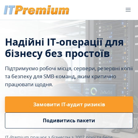
Надійні IT-операції для
бізнесу без простоїв
Підтримуємо робочі місця, сервери, резервні копії
та безпеку для SMB-команд, яким критично
працювати щодня.
Замовити ІТ-аудит ризиків
Подивитись пакети
IT-Premium працює з бізнесом з 2007 року та бере