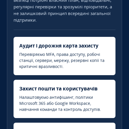
Безпеці потрібні власний план, відповідальні,
регулярні перевірки та зрозумілі пріоритети, а
не залишковий принцип всередині загальної
підтримки.
Аудит і дорожня карта захисту
Перевіряємо MFA, права доступу, робочі
станції, сервери, мережу, резервні копії та
критичні вразливості.
Захист пошти та користувачів
Налаштовуємо антифішинг, політики
Microsoft 365 або Google Workspace,
навчання команди та контроль доступів.