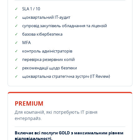
SLA 1 / 10
щоквартальний IT-аудит
супровід закупівель обладнання та ліцензій
базова кібербезпека
MFA
контроль адміністраторів
перевірка резервних копій
рекомендації щодо безпеки
щоквартальна стратегічна зустріч (IT Review)
PREMIUM
Для компаній, які потребують ІТ рівня
ентерпрайз.
Включає всі послуги GOLD з максимальним рівнем
відповідальності.