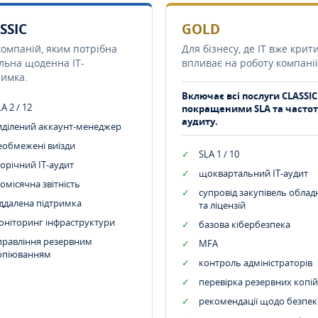
SSIC
GOLD
компаній, яким потрібна
Для бізнесу, де IT вже крит
ільна щоденна IT-
впливає на роботу компанії
римка.
Включає всі послуги CLASSIC
A 2 / 12
покращеними SLA та часто
аудиту.
иділений аккаунт-менеджер
еобмежені виїзди
SLA 1 / 10
орічний IT-аудит
щоквартальний IT-аудит
омісячна звітність
супровід закупівель обла
іддалена підтримка
та ліцензій
оніторинг інфраструктури
базова кібербезпека
правління резервним
MFA
опіюванням
контроль адміністраторів
перевірка резервних копій
рекомендації щодо безпек