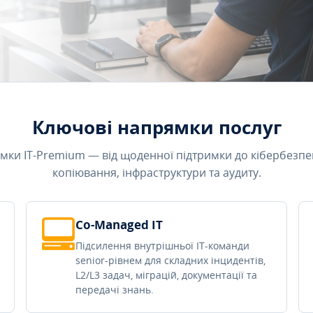
Ключові напрямки послуг
мки IT-Premium — від щоденної підтримки до кібербезпе
копіювання, інфраструктури та аудиту.
Co-Managed IT
Підсилення внутрішньої IT-команди
senior-рівнем для складних інцидентів,
L2/L3 задач, міграцій, документації та
передачі знань.