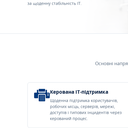
за щоденну стабільність IT.
Основні напря
Керована IT-підтримка
Щоденна підтримка користувачів,
робочих місць, серверів, мережі,
доступів і типових інцидентів через
керований процес.