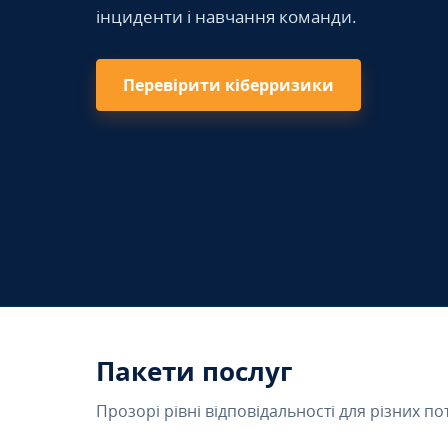
інциденти і навчання команди.
Перевірити кіберризики
Пакети послуг
Прозорі рівні відповідальності для різних по