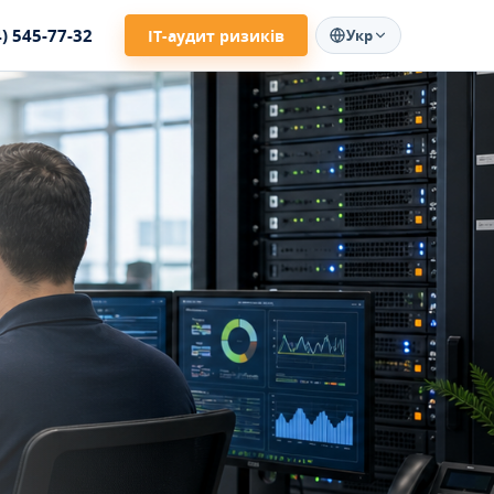
4) 545-77-32
ІТ-аудит ризиків
Укр