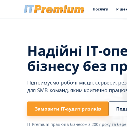
Послуги
Ріше
Надійні IT-оп
бізнесу без п
Підтримуємо робочі місця, сервери, резе
для SMB-команд, яким критично працю
Замовити ІТ-аудит ризиків
Под
IT-Premium працює з бізнесом з 2007 року та бере