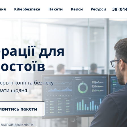
38 (04
ння
Кібербезпека
Пакети
Кейси
Ресурси
ерації для
ростоїв
рвні копії та безпеку
вати щодня.
ивитись пакети
 відповідальність