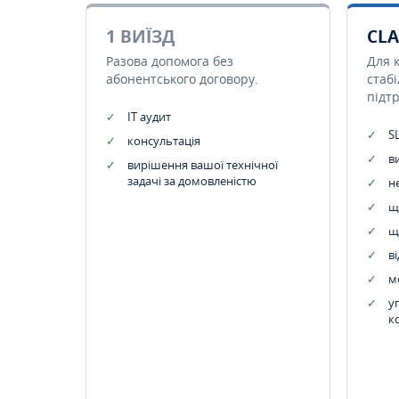
1 ВИЇЗД
CLA
Разова допомога без
Для 
абонентського договору.
стаб
підт
IT аудит
SL
консультація
в
вирішення вашої технічної
задачі за домовленістю
н
щ
щ
в
м
у
к