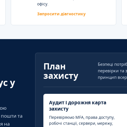
офісу.
Запросити діагностику
План
Безпеці потрі
перевірки та 
захисту
принцип всер
ус у
Аудит і дорожня карта
кою
захисту
т пошти та
Перевіряємо MFA, права доступу,
я на
робочі станції, сервери, мережу,