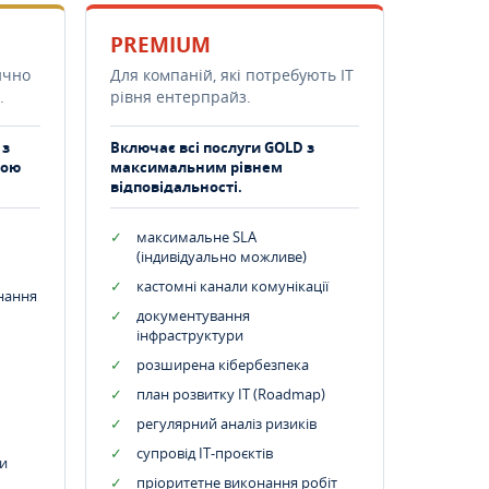
PREMIUM
ично
Для компаній, які потребують ІТ
.
рівня ентерпрайз.
 з
Включає всі послуги GOLD з
тою
максимальним рівнем
відповідальності.
максимальне SLA
(індивідуально можливе)
кастомні канали комунікації
днання
документування
інфраструктури
розширена кібербезпека
план розвитку IT (Roadmap)
регулярний аналіз ризиків
супровід ІТ-проєктів
и
пріоритетне виконання робіт