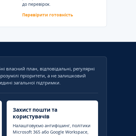
до перевірок.
Перевірити готовність
бні власний план, відповідальні, регулярні
зрозумілі пріоритети, а не залишковий
едині загальної підтримки.
Захист пошти та
користувачів
Налаштовуємо антифішинг, політики
Microsoft 365 або Google Workspace,