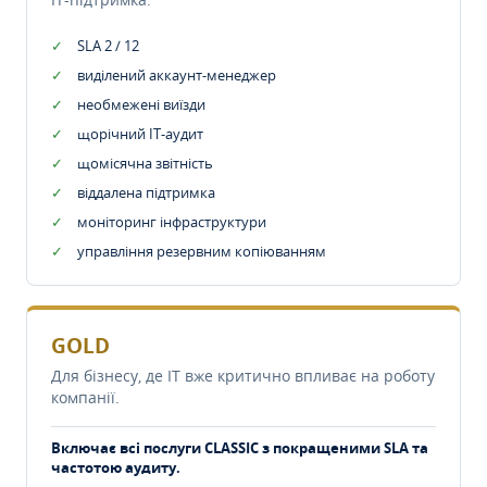
SLA 2 / 12
виділений аккаунт-менеджер
необмежені виїзди
щорічний IT-аудит
щомісячна звітність
віддалена підтримка
моніторинг інфраструктури
управління резервним копіюванням
GOLD
Для бізнесу, де IT вже критично впливає на роботу
компанії.
Включає всі послуги CLASSIC з покращеними SLA та
частотою аудиту.