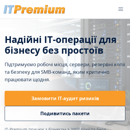
Надійні IT-операції для
бізнесу без простоїв
Підтримуємо робочі місця, сервери, резервні копії
та безпеку для SMB-команд, яким критично
працювати щодня.
Замовити ІТ-аудит ризиків
Подивитись пакети
IT-Premium працює з бізнесом з 2007 року та бере