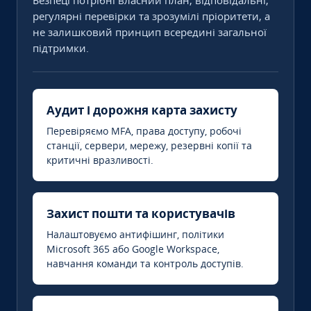
Безпеці потрібні власний план, відповідальні,
регулярні перевірки та зрозумілі пріоритети, а
не залишковий принцип всередині загальної
підтримки.
Аудит і дорожня карта захисту
Перевіряємо MFA, права доступу, робочі
станції, сервери, мережу, резервні копії та
критичні вразливості.
Захист пошти та користувачів
Налаштовуємо антифішинг, політики
Microsoft 365 або Google Workspace,
навчання команди та контроль доступів.