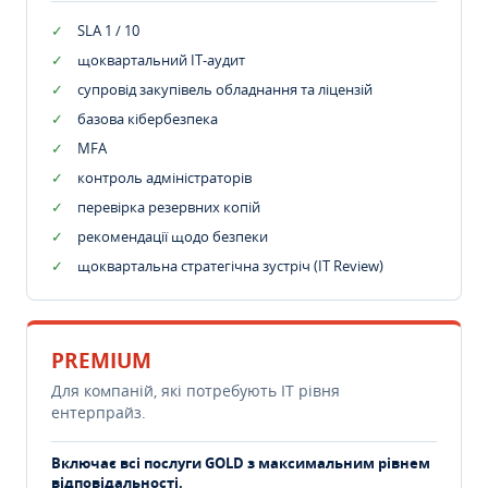
SLA 1 / 10
щоквартальний IT-аудит
супровід закупівель обладнання та ліцензій
базова кібербезпека
MFA
контроль адміністраторів
перевірка резервних копій
рекомендації щодо безпеки
щоквартальна стратегічна зустріч (IT Review)
PREMIUM
Для компаній, які потребують ІТ рівня
ентерпрайз.
Включає всі послуги GOLD з максимальним рівнем
відповідальності.