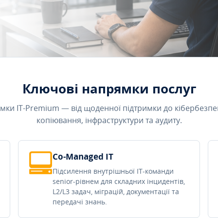
Ключові напрямки послуг
мки IT-Premium — від щоденної підтримки до кібербезпе
копіювання, інфраструктури та аудиту.
Co-Managed IT
Підсилення внутрішньої IT-команди
senior-рівнем для складних інцидентів,
L2/L3 задач, міграцій, документації та
передачі знань.