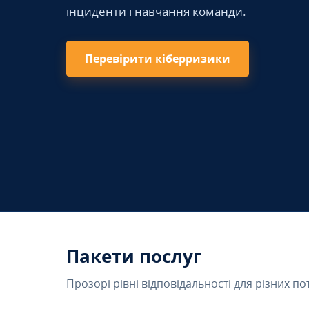
інциденти і навчання команди.
Перевірити кіберризики
Пакети послуг
Прозорі рівні відповідальності для різних по