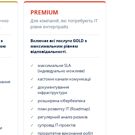
PREMIUM
ично
Для компаній, які потребують ІТ
.
рівня ентерпрайз.
 з
Включає всі послуги GOLD з
тою
максимальним рівнем
відповідальності.
максимальне SLA
(індивідуально можливе)
кастомні канали комунікації
днання
документування
інфраструктури
розширена кібербезпека
план розвитку IT (Roadmap)
регулярний аналіз ризиків
супровід ІТ-проєктів
и
пріоритетне виконання робіт