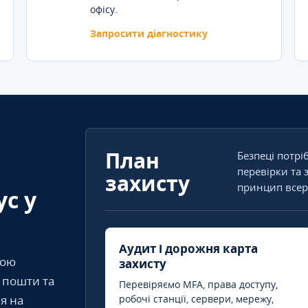
офісу.
Запросити діагностику
План
Безпеці потрі
перевірки та 
захисту
принцип всер
ус у
Аудит і дорожня карта
кою
захисту
т пошти та
Перевіряємо MFA, права доступу,
я на
робочі станції, сервери, мережу,