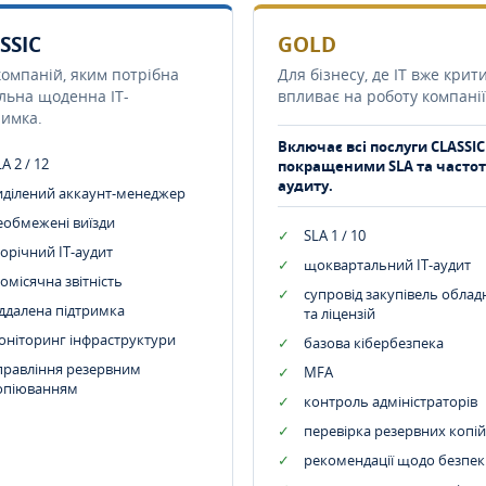
SSIC
GOLD
компаній, яким потрібна
Для бізнесу, де IT вже крит
ільна щоденна IT-
впливає на роботу компанії
римка.
Включає всі послуги CLASSIC
A 2 / 12
покращеними SLA та часто
аудиту.
иділений аккаунт-менеджер
еобмежені виїзди
SLA 1 / 10
орічний IT-аудит
щоквартальний IT-аудит
омісячна звітність
супровід закупівель обла
іддалена підтримка
та ліцензій
оніторинг інфраструктури
базова кібербезпека
правління резервним
MFA
опіюванням
контроль адміністраторів
перевірка резервних копій
рекомендації щодо безпек