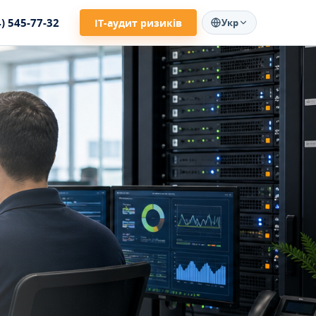
4) 545-77-32
ІТ-аудит ризиків
Укр