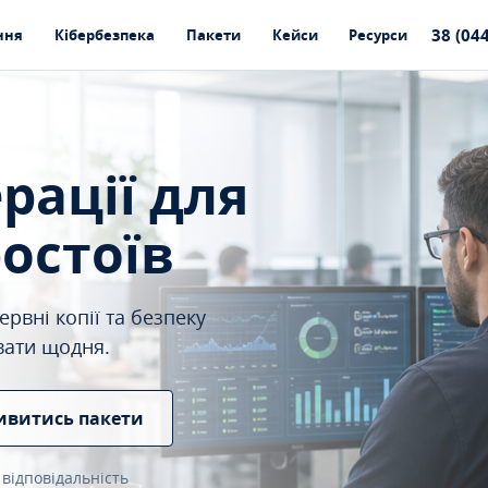
38 (04
ння
Кібербезпека
Пакети
Кейси
Ресурси
ерації для
ростоїв
рвні копії та безпеку
вати щодня.
ивитись пакети
 відповідальність