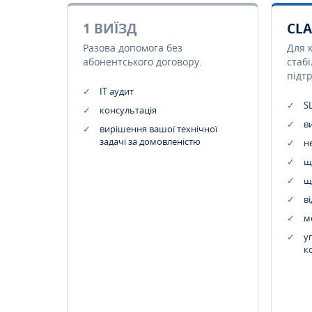
1 ВИЇЗД
CLA
Разова допомога без
Для 
абонентського договору.
стаб
підт
IT аудит
SL
консультація
в
вирішення вашої технічної
задачі за домовленістю
н
щ
щ
в
м
у
к