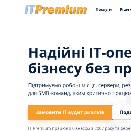
Послуги
Ріше
Надійні IT-оп
бізнесу без п
Підтримуємо робочі місця, сервери, резе
для SMB-команд, яким критично працю
Замовити ІТ-аудит ризиків
Под
IT-Premium працює з бізнесом з 2007 року та бере