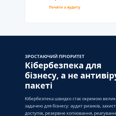
Почати з аудиту
ЗРОСТАЮЧИЙ ПРІОРИТЕТ
Кібербезпека для
бізнесу, а не антивір
пакеті
Кібербезпека швидко стає окремою вели
задачею для бізнесу: аудит ризиків, захис
доступів, резервне копіювання, реагуванн