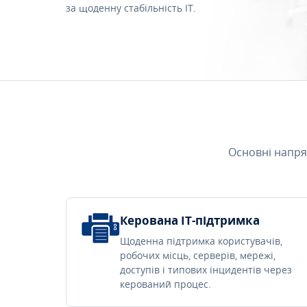
за щоденну стабільність IT.
Основні напря
Керована IT-підтримка
Щоденна підтримка користувачів,
робочих місць, серверів, мережі,
доступів і типових інцидентів через
керований процес.