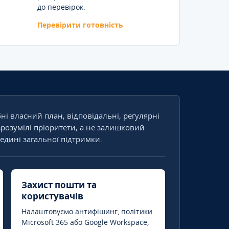
до перевірок.
Перевірити готовність
бні власний план, відповідальні, регулярні
зрозумілі пріоритети, а не залишковий
едині загальної підтримки.
Захист пошти та
користувачів
Налаштовуємо антифішинг, політики
Microsoft 365 або Google Workspace,