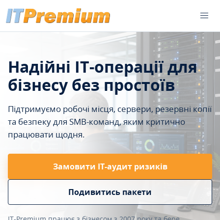
Надійні IT-операції для
бізнесу без простоїв
Підтримуємо робочі місця, сервери, резервні копії
та безпеку для SMB-команд, яким критично
працювати щодня.
Замовити ІТ-аудит ризиків
Подивитись пакети
IT-Premium працює з бізнесом з 2007 року та бере