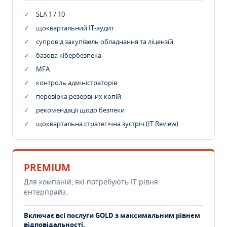
SLA 1 / 10
щоквартальний IT-аудит
супровід закупівель обладнання та ліцензій
базова кібербезпека
MFA
контроль адміністраторів
перевірка резервних копій
рекомендації щодо безпеки
щоквартальна стратегічна зустріч (IT Review)
PREMIUM
Для компаній, які потребують ІТ рівня
ентерпрайз.
Включає всі послуги GOLD з максимальним рівнем
відповідальності.