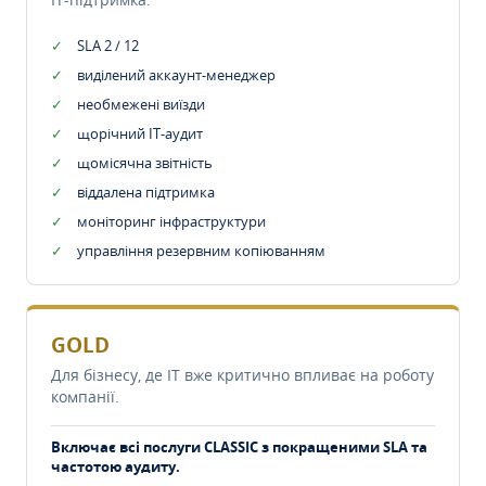
SLA 2 / 12
виділений аккаунт-менеджер
необмежені виїзди
щорічний IT-аудит
щомісячна звітність
віддалена підтримка
моніторинг інфраструктури
управління резервним копіюванням
GOLD
Для бізнесу, де IT вже критично впливає на роботу
компанії.
Включає всі послуги CLASSIC з покращеними SLA та
частотою аудиту.