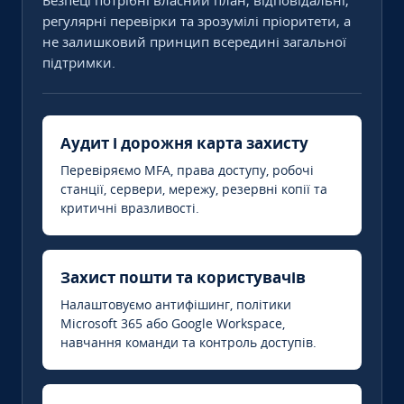
Безпеці потрібні власний план, відповідальні,
регулярні перевірки та зрозумілі пріоритети, а
не залишковий принцип всередині загальної
підтримки.
Аудит і дорожня карта захисту
Перевіряємо MFA, права доступу, робочі
станції, сервери, мережу, резервні копії та
критичні вразливості.
Захист пошти та користувачів
Налаштовуємо антифішинг, політики
Microsoft 365 або Google Workspace,
навчання команди та контроль доступів.