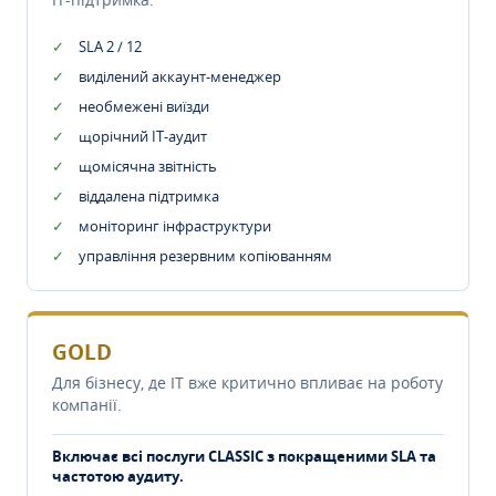
SLA 2 / 12
виділений аккаунт-менеджер
необмежені виїзди
щорічний IT-аудит
щомісячна звітність
віддалена підтримка
моніторинг інфраструктури
управління резервним копіюванням
GOLD
Для бізнесу, де IT вже критично впливає на роботу
компанії.
Включає всі послуги CLASSIC з покращеними SLA та
частотою аудиту.