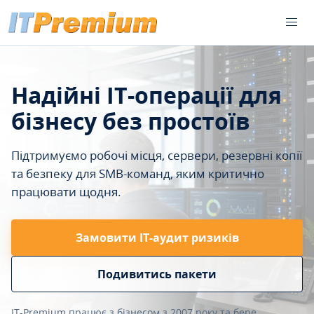
Надійні IT-операції для
бізнесу без простоїв
Підтримуємо робочі місця, сервери, резервні копії
та безпеку для SMB-команд, яким критично
працювати щодня.
Замовити ІТ-аудит ризиків
Подивитись пакети
IT-Premium працює з бізнесом з 2007 року та бере