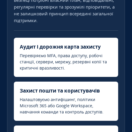
Безпеці потрібні власний план, відповідальні,
регулярні перевірки та зрозумілі пріоритети, а
не залишковий принцип всередині загальної
підтримки.
Аудит і дорожня карта захисту
Перевіряємо MFA, права доступу, робочі
станції, сервери, мережу, резервні копії та
критичні вразливості.
Захист пошти та користувачів
Налаштовуємо антифішинг, політики
Microsoft 365 або Google Workspace,
навчання команди та контроль доступів.