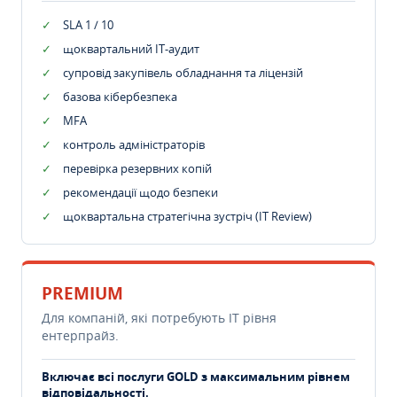
SLA 1 / 10
щоквартальний IT-аудит
супровід закупівель обладнання та ліцензій
базова кібербезпека
MFA
контроль адміністраторів
перевірка резервних копій
рекомендації щодо безпеки
щоквартальна стратегічна зустріч (IT Review)
PREMIUM
Для компаній, які потребують ІТ рівня
ентерпрайз.
Включає всі послуги GOLD з максимальним рівнем
відповідальності.