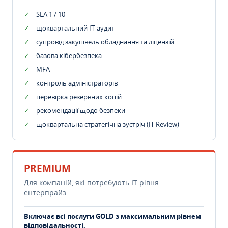
SLA 1 / 10
щоквартальний IT-аудит
супровід закупівель обладнання та ліцензій
базова кібербезпека
MFA
контроль адміністраторів
перевірка резервних копій
рекомендації щодо безпеки
щоквартальна стратегічна зустріч (IT Review)
PREMIUM
Для компаній, які потребують ІТ рівня
ентерпрайз.
Включає всі послуги GOLD з максимальним рівнем
відповідальності.