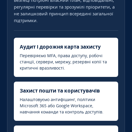
Безпеці потрібні власний план, відповідальні,
регулярні перевірки та зрозумілі пріоритети, а
не залишковий принцип всередині загальної
підтримки.
Аудит і дорожня карта захисту
Перевіряємо MFA, права доступу, робочі
станції, сервери, мережу, резервні копії та
критичні вразливості.
Захист пошти та користувачів
Налаштовуємо антифішинг, політики
Microsoft 365 або Google Workspace,
навчання команди та контроль доступів.