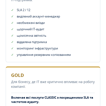
SLA 2 / 12
виділений аккаунт-менеджер
необмежені виїзди
щорічний IT-аудит
щомісячна звітність
віддалена підтримка
моніторинг інфраструктури
управління резервним копіюванням
GOLD
Для бізнесу, де IT вже критично впливає на роботу
компанії.
Включає всі послуги CLASSIC з покращеними SLA та
частотою аудиту.