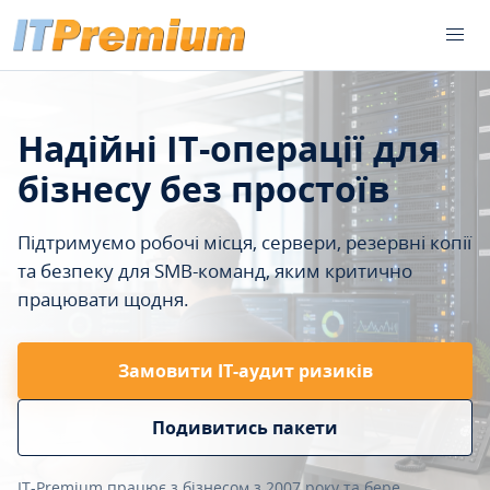
Надійні IT-операції для
бізнесу без простоїв
Підтримуємо робочі місця, сервери, резервні копії
та безпеку для SMB-команд, яким критично
працювати щодня.
Замовити ІТ-аудит ризиків
Подивитись пакети
IT-Premium працює з бізнесом з 2007 року та бере