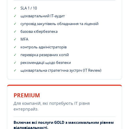
SLA 1 / 10
щоквартальний IT-аудит
супровід закупівель обладнання та ліцензій
базова кібербезпека
MFA
контроль адміністраторів
перевірка резервних копій
рекомендації щодо безпеки
щоквартальна стратегічна зустріч (IT Review)
PREMIUM
Для компаній, які потребують ІТ рівня
ентерпрайз.
Включає всі послуги GOLD з максимальним рівнем
відповідальності.