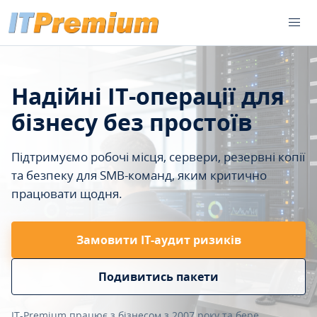
Надійні IT-операції для
бізнесу без простоїв
Підтримуємо робочі місця, сервери, резервні копії
та безпеку для SMB-команд, яким критично
працювати щодня.
Замовити ІТ-аудит ризиків
Подивитись пакети
IT-Premium працює з бізнесом з 2007 року та бере