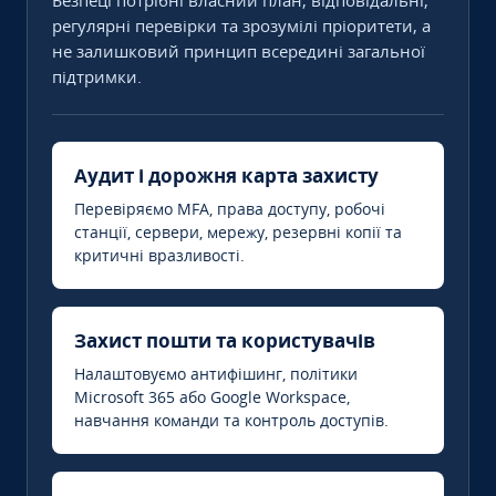
Безпеці потрібні власний план, відповідальні,
регулярні перевірки та зрозумілі пріоритети, а
не залишковий принцип всередині загальної
підтримки.
Аудит і дорожня карта захисту
Перевіряємо MFA, права доступу, робочі
станції, сервери, мережу, резервні копії та
критичні вразливості.
Захист пошти та користувачів
Налаштовуємо антифішинг, політики
Microsoft 365 або Google Workspace,
навчання команди та контроль доступів.