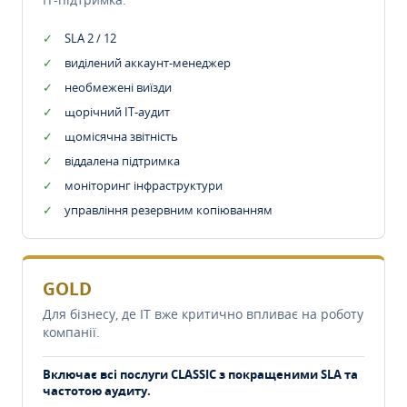
SLA 2 / 12
виділений аккаунт-менеджер
необмежені виїзди
щорічний IT-аудит
щомісячна звітність
віддалена підтримка
моніторинг інфраструктури
управління резервним копіюванням
GOLD
Для бізнесу, де IT вже критично впливає на роботу
компанії.
Включає всі послуги CLASSIC з покращеними SLA та
частотою аудиту.